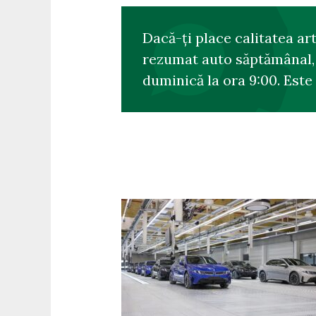
Dacă-ți place calitatea ar
rezumat auto săptămânal, s
duminică la ora 9:00. Este 