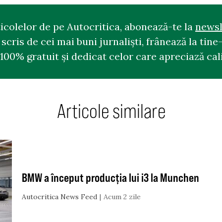
ticolelor de pe Autocritica, abonează-te la
newsl
cris de cei mai buni jurnaliști, frânează la tine-
100% gratuit și dedicat celor care apreciază cali
Articole similare
BMW a început producția lui i3 la Munchen
Autocritica News Feed
Acum 2 zile