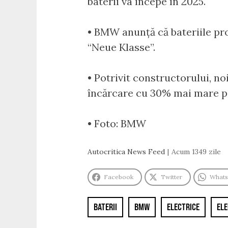
baterii va începe în 2025.
• BMW anunță că bateriile pro
“Neue Klasse”.
• Potrivit constructorului, n
încărcare cu 30% mai mare pe
• Foto: BMW
Autocritica News Feed
Acum 1349 zile
Facebook
Twitter
What
BATERII
BMW
ELECTRICE
EL