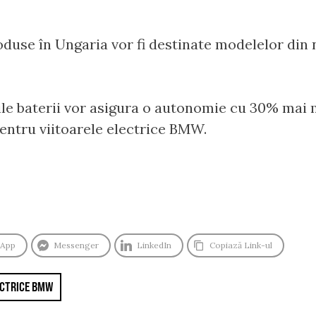
duse în Ungaria vor fi destinate modelelor din 
oile baterii vor asigura o autonomie cu 30% mai m
ntru viitoarele electrice BMW.
sApp
Messenger
LinkedIn
Copiază Link-ul
ECTRICE BMW