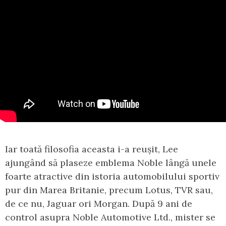
Iar toată filosofia aceasta i-a reușit, Lee
ajungând să plaseze emblema Noble lângă unele
foarte atractive din istoria automobilului sportiv
pur din Marea Britanie, precum Lotus, TVR sau,
de ce nu, Jaguar ori Morgan. După 9 ani de
control asupra Noble Automotive Ltd., mister se