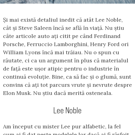
Și mai există detaliul inedit că atât Lee Noble,
cât și Steve Saleen încă se află în viață. Nu știu
câte articole auto ați citit pe când Ferdinand
Porsche, Ferruccio Lamborghini, Henry Ford ori
William Lyons încă mai trăiau. Nu o spun cu
răutate, ci ca un argument în plus că materialul
de față este ușor atipic pentru o industrie în
continuă evoluție. Bine, ca să fac și o glumă, sunt
convins că ați tot parcurs vrute și nevrute despre
Elon Musk. Nu știu dacă merită osteneala.
Lee Noble
Am început cu mister Lee pur alfabetic, la fel
cum ai fi dat peste modelele lor dacă ai fi răsfoit