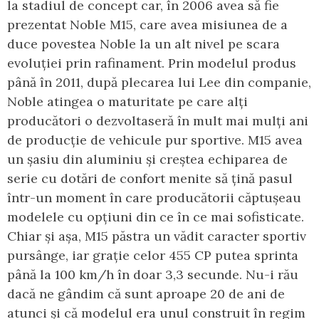
la stadiul de concept car, în 2006 avea să fie
prezentat Noble M15, care avea misiunea de a
duce povestea Noble la un alt nivel pe scara
evoluției prin rafinament. Prin modelul produs
până în 2011, după plecarea lui Lee din companie,
Noble atingea o maturitate pe care alți
producători o dezvoltaseră în mult mai mulți ani
de producție de vehicule pur sportive. M15 avea
un șasiu din aluminiu și creștea echiparea de
serie cu dotări de confort menite să țină pasul
într-un moment în care producătorii căptușeau
modelele cu opțiuni din ce în ce mai sofisticate.
Chiar și așa, M15 păstra un vădit caracter sportiv
pursânge, iar grație celor 455 CP putea sprinta
până la 100 km/h în doar 3,3 secunde. Nu-i rău
dacă ne gândim că sunt aproape 20 de ani de
atunci și că modelul era unul construit în regim