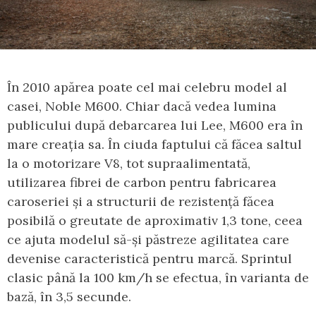
În 2010 apărea poate cel mai celebru model al
casei, Noble M600. Chiar dacă vedea lumina
publicului după debarcarea lui Lee, M600 era în
mare creația sa. În ciuda faptului că făcea saltul
la o motorizare V8, tot supraalimentată,
utilizarea fibrei de carbon pentru fabricarea
caroseriei și a structurii de rezistență făcea
posibilă o greutate de aproximativ 1,3 tone, ceea
ce ajuta modelul să-și păstreze agilitatea care
devenise caracteristică pentru marcă. Sprintul
clasic până la 100 km/h se efectua, în varianta de
bază, în 3,5 secunde.