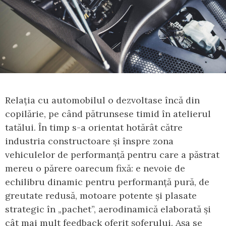
Relația cu automobilul o dezvoltase încă din
copilărie, pe când pătrunsese timid în atelierul
tatălui. În timp s-a orientat hotărât către
industria constructoare și înspre zona
vehiculelor de performanță pentru care a păstrat
mereu o părere oarecum fixă: e nevoie de
echilibru dinamic pentru performanță pură, de
greutate redusă, motoare potente și plasate
strategic în „pachet”, aerodinamică elaborată și
cât mai mult feedback oferit șoferului. Așa se