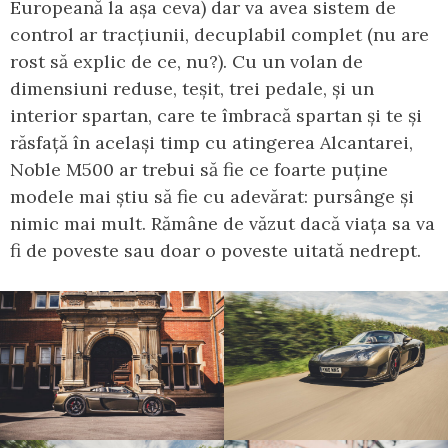
Europeană la așa ceva) dar va avea sistem de
control ar tracțiunii, decuplabil complet (nu are
rost să explic de ce, nu?). Cu un volan de
dimensiuni reduse, teșit, trei pedale, și un
interior spartan, care te îmbracă spartan și te și
răsfață în același timp cu atingerea Alcantarei,
Noble M500 ar trebui să fie ce foarte puține
modele mai știu să fie cu adevărat: pursânge și
nimic mai mult. Rămâne de văzut dacă viața sa va
fi de poveste sau doar o poveste uitată nedrept.