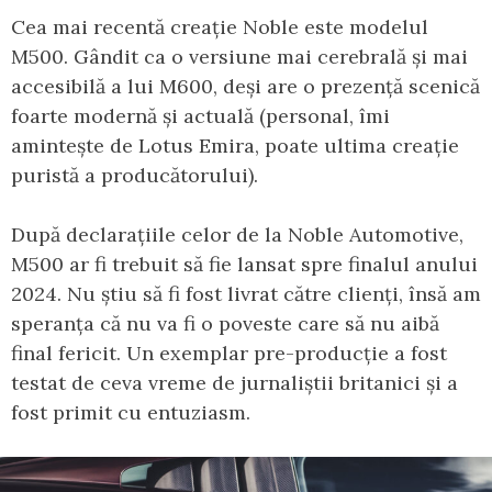
Cea mai recentă creație Noble este modelul
M500. Gândit ca o versiune mai cerebrală și mai
accesibilă a lui M600, deși are o prezență scenică
foarte modernă și actuală (personal, îmi
amintește de Lotus Emira, poate ultima creație
puristă a producătorului).
După declarațiile celor de la Noble Automotive,
M500 ar fi trebuit să fie lansat spre finalul anului
2024. Nu știu să fi fost livrat către clienți, însă am
speranța că nu va fi o poveste care să nu aibă
final fericit. Un exemplar pre-producție a fost
testat de ceva vreme de jurnaliștii britanici și a
fost primit cu entuziasm.