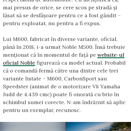
mai presus de orice, se cere scos pe stradă și
lăsat să se desfășoare pentru ce a fost gândit –
pentru exploatat, nu pentru a fi expus.
Lui M600, fabricat în diverse variante, oficial,
până în 2018, i-a urmat Noble M500. Însă trebuie
menționat că în momentul de față pe
website-ul
oficial Noble
figurează ca model actual. Probabil
că o comandă fermă către una dintre cele trei
variante listate – M600, CarbonSport sau
Speedster (animat de o motorizare V8 Yamaha
Judd de 4.439 cmc) poate fi onorată cu brio în
schimbul sumei corecte. N-am îndrăznit să aplic
pentru un exemplar, recunosc.