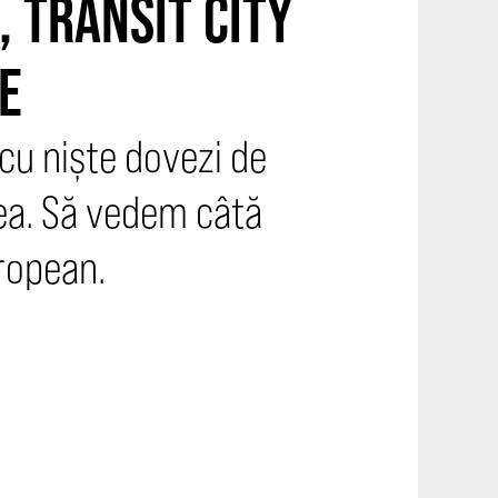
 TRANSIT CITY
CE
 cu niște dovezi de
dea. Să vedem câtă
ropean.