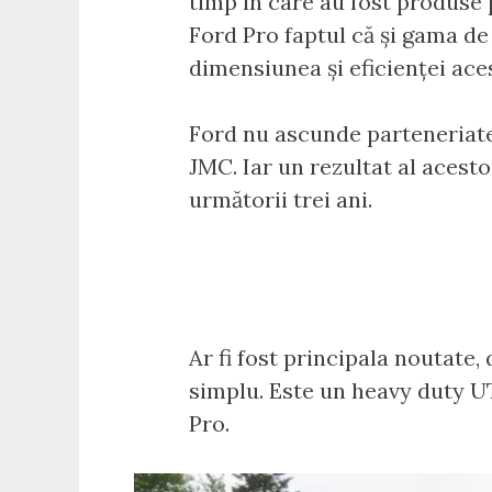
timp în care au fost produse 
Ford Pro faptul că și gama d
dimensiunea și eficienței acest
Ford nu ascunde parteneriatel
JMC. Iar un rezultat al acest
următorii trei ani.
Ar fi fost principala noutate,
simplu. Este un heavy duty UT
Pro.