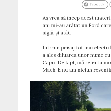
Facebook
Aș vrea să încep acest materia
ani mi-au arătat un Ford care 
siglă, și atât.
Într-un peisaj tot mai electr
a ales diluarea unor nume cu o
Capri. De fapt, mă refer la m
Mach-E nu am niciun resentime