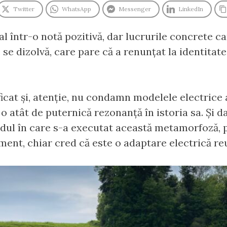
Twitter
WhatsApp
Messenger
LinkedIn
l într-o notă pozitivă, dar lucrurile concrete ca
se dizolvă, care pare că a renunțat la identitate
ificat și, atenție, nu condamn modelele electric
 atât de puternică rezonanță în istoria sa. Și da, 
odul în care s-a executat această metamorfoză, 
nt, chiar cred că este o adaptare electrică reu