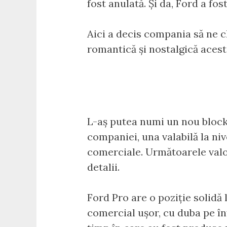
fost anulată. Și da, Ford a fo
Aici a decis compania să ne c
romantică și nostalgică acest
L-aș putea numi un nou block
companiei, una valabilă la niv
comerciale. Următoarele valor
detalii.
Ford Pro are o poziție solidă
comercial ușor, cu duba pe înț