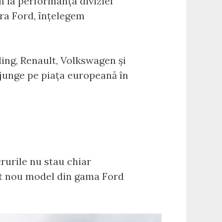
m la performanța diviziei
ra Ford, înțelegem
ding, Renault, Volkswagen și
ajunge pe piața europeană în
crurile nu stau chiar
est nou model din gama Ford