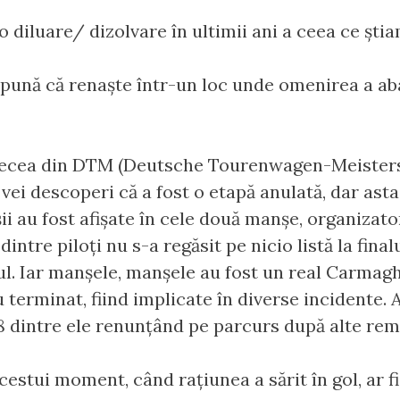
diluare/ dizolvare în ultimii ani a ceea ce știam
pună că renaște într-un loc unde omenirea a ab
 zecea din DTM (Deutsche Tourenwagen-Meistersc
, vei descoperi că a fost o etapă anulată, dar as
ii au fost afișate în cele două manșe, organizato
dintre piloți nu s-a regăsit pe nicio listă la final
rtul. Iar manșele, manșele au fost un real Carmag
u terminat, fiind implicate în diverse incidente.
, 8 dintre ele renunțând pe parcurs după alte rem
acestui moment, când rațiunea a sărit în gol, ar fi