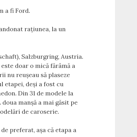
 a fi Ford.
andonat rațiunea, la un
haft), Salzburgring, Austria.
ta este doar o mică fărâmă a
rii nu reușeau să plaseze
ul etapei, deși a fost cu
hedon. Din 31 de modele la
 A doua manșă a mai găsit pe
odelări de caroserie.
 de preferat, așa că etapa a