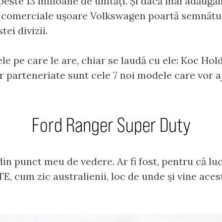
peste 13 milioane de unități. Și dacă mai adăugă
e comerciale ușoare Volkswagen poartă semnătu
ei divizii.
e pe care le are, chiar se laudă cu ele: Koc Hol
or parteneriate sunt cele 7 noi modele care vor 
Ford Ranger Super Duty
 din punct meu de vedere. Ar fi fost, pentru că lu
E, cum zic australienii, loc de unde și vine ac