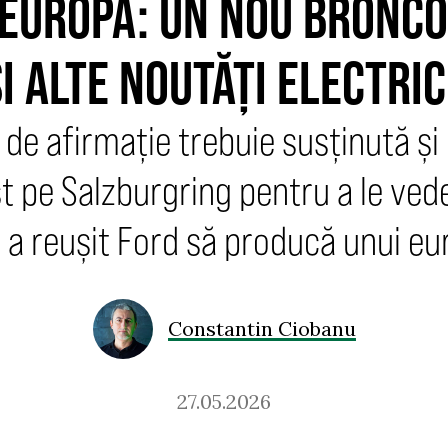
 EUROPA: UN NOU BRONCO,
I ALTE NOUTĂȚI ELECTRI
 de afirmație trebuie susținută și
t pe Salzburgring pentru a le ve
 a reușit Ford să producă unui eu
Constantin Ciobanu
27.05.2026