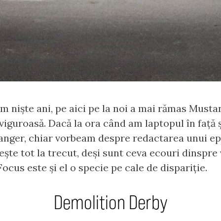
m niște ani, pe aici pe la noi a mai rămas Must
iguroasă. Dacă la ora când am laptopul în față și 
anger, chiar vorbeam despre redactarea unui ep
bește tot la trecut, deși sunt ceva ecouri dinspre 
Focus este și el o specie pe cale de dispariție.
Demolition Derby