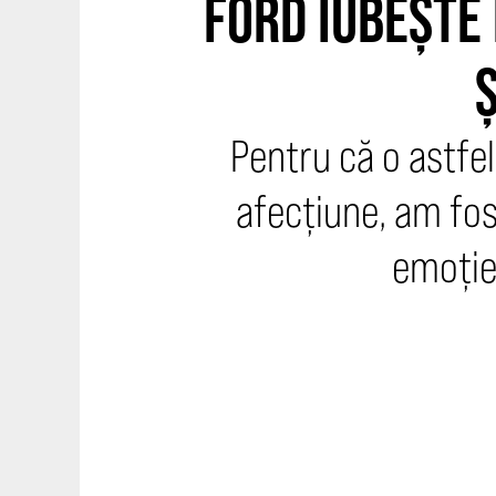
FORD IUBEȘTE
Ș
Pentru că o astfel
afecțiune, am fos
emoție