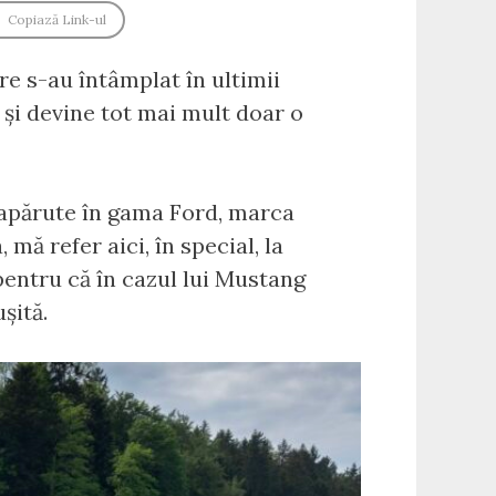
Copiază Link-ul
re s-au întâmplat în ultimii
 și devine tot mai mult doar o
e apărute în gama Ford, marca
mă refer aici, în special, la
pentru că în cazul lui Mustang
șită.