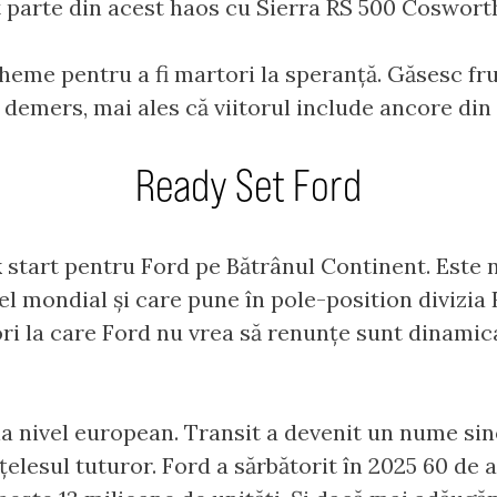
st parte din acest haos cu Sierra RS 500 Cosworth
heme pentru a fi martori la speranță. Găsesc fru
 demers, mai ales că viitorul include ancore din 
Ready Set Ford
 start pentru Ford pe Bătrânul Continent. Este 
el mondial și care pune în pole-position divizia
i la care Ford nu vrea să renunțe sunt dinamica
 la nivel european. Transit a devenit un nume si
elesul tuturor. Ford a sărbătorit în 2025 60 de an