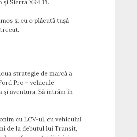
 și Sierra XR4 Ti.
mos și cu o plăcută tușă
trecut.
noua strategie de marcă a
 Ford Pro – vehicule
 și aventura. Să intrăm în
nonim cu LCV-ul, cu vehiculul
i de la debutul lui Transit,