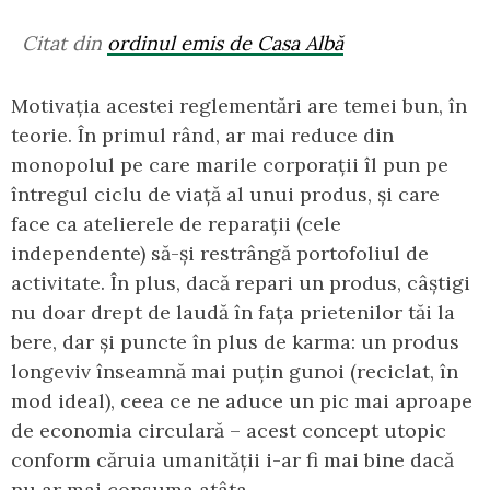
Citat din
ordinul emis de Casa Albă
Motivația acestei reglementări are temei bun, în
teorie. În primul rând, ar mai reduce din
monopolul pe care marile corporații îl pun pe
întregul ciclu de viață al unui produs, și care
face ca atelierele de reparații (cele
independente) să-și restrângă portofoliul de
activitate. În plus, dacă repari un produs, câștigi
nu doar drept de laudă în fața prietenilor tăi la
bere, dar și puncte în plus de karma: un produs
longeviv înseamnă mai puțin gunoi (reciclat, în
mod ideal), ceea ce ne aduce un pic mai aproape
de economia circulară – acest concept utopic
conform căruia umanității i-ar fi mai bine dacă
nu ar mai consuma atâta.