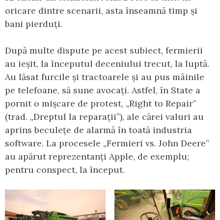
oricare dintre scenarii, asta înseamnă timp și
bani pierduți.
După multe dispute pe acest subiect, fermierii
au ieșit, la începutul deceniului trecut, la luptă.
Au lăsat furcile și tractoarele și au pus mâinile
pe telefoane, să sune avocați. Astfel, în State a
pornit o mișcare de protest, „Right to Repair”
(trad. „Dreptul la reparații”), ale cărei valuri au
aprins beculețe de alarmă în toată industria
software. La procesele „Fermieri vs. John Deere”
au apărut reprezentanți Apple, de exemplu;
pentru conspect, la început.