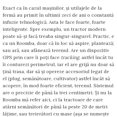
Exact ca în cazul mașinilor, și utilajele de la
fermă au primit în ultimii zeci de ani o constantă
infuzie tehnologică. Asta le face foarte, foarte
inteligente. Spre exemplu, un tractor modern
poate să-și facă treaba singur-singurel. Practic, e
ca un Roomba, doar că în loc să aspire, plantează;
sau ară, sau afânează terenul. Are un dispozitiv
GPS prin care îi poți face
tracking
, astfel încât tu
îi conturezi perimetrul, iar el are grijă nu doar să
țină trasa, dar să și opereze accesoriul legat de
el (plug, semănătoare, cultivator) astfel încât să
acopere, în mod foarte eficient, terenul. Sistemul
are o precizie de până la trei centimetri. Și nu la
Roomba mă refer aici, ci la tractoare de care
atârni semănători de până la peste 20 de metri
lățime, sau treierători cu mase (așa se numește