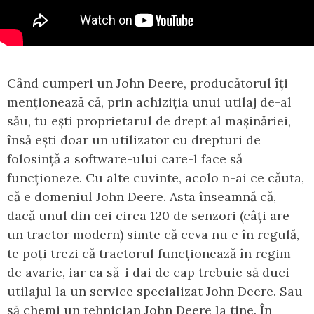
Când cumperi un John Deere, producătorul îți
menționează că, prin achiziția unui utilaj de-al
său, tu ești proprietarul de drept al mașinăriei,
însă ești doar un utilizator cu drepturi de
folosință a software-ului care-l face să
funcționeze. Cu alte cuvinte, acolo n-ai ce căuta,
că e domeniul John Deere. Asta înseamnă că,
dacă unul din cei circa 120 de senzori (câți are
un tractor modern) simte că ceva nu e în regulă,
te poți trezi că tractorul funcționează în regim
de avarie, iar ca să-i dai de cap trebuie să duci
utilajul la un service specializat John Deere. Sau
să chemi un tehnician John Deere la tine. În