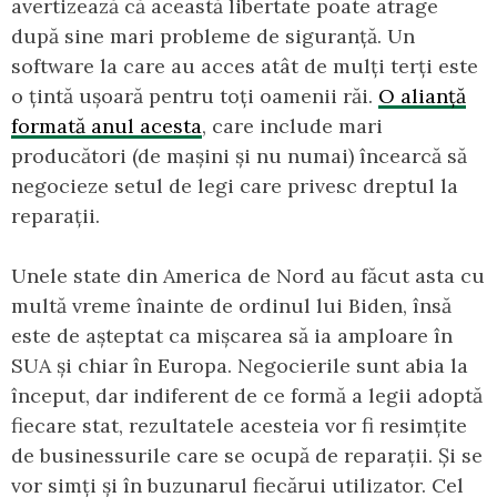
avertizează că această libertate poate atrage
după sine mari probleme de siguranță. Un
software la care au acces atât de mulți terți este
o țintă ușoară pentru toți oamenii răi.
O alianță
formată anul acesta
, care include mari
producători (de mașini și nu numai) încearcă să
negocieze setul de legi care privesc dreptul la
reparații.
Unele state din America de Nord au făcut asta cu
multă vreme înainte de ordinul lui Biden, însă
este de așteptat ca mișcarea să ia amploare în
SUA și chiar în Europa. Negocierile sunt abia la
început, dar indiferent de ce formă a legii adoptă
fiecare stat, rezultatele acesteia vor fi resimțite
de businessurile care se ocupă de reparații. Și se
vor simți și în buzunarul fiecărui utilizator. Cel