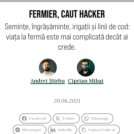
FERMIER, CAUT HACKER
Semințe, îngrășăminte, irigații și linii de cod:
viața la fermă este mai complicată decât ai
crede.
Andrei Știrbu
Ciprian Mihai
20.08.2021
Facebook
Twitter
WhatsApp
Messenger
LinkedIn
Copiază Link-ul