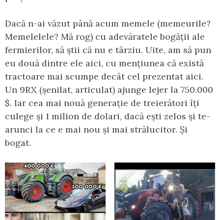
Dacă n-ai văzut până acum memele (memeurile?
Memelelele? Mă rog) cu adevăratele bogății ale
fermierilor, să știi că nu e târziu. Uite, am să pun
eu două dintre ele aici, cu mențiunea că există
tractoare mai scumpe decât cel prezentat aici.
Un 9RX (șenilat, articulat) ajunge lejer la 750.000
$. Iar cea mai nouă generație de treierători îți
culege și 1 milion de dolari, dacă ești zelos și te-
arunci la ce e mai nou și mai strălucitor. Și
bogat.