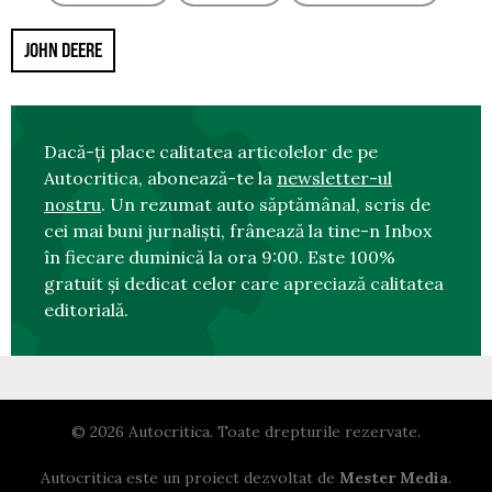
JOHN DEERE
Dacă-ți place calitatea articolelor de pe
Autocritica, abonează-te la
newsletter-ul
nostru
. Un rezumat auto săptămânal, scris de
cei mai buni jurnaliști, frânează la tine-n Inbox
în fiecare duminică la ora 9:00. Este 100%
gratuit și dedicat celor care apreciază calitatea
editorială.
© 2026 Autocritica. Toate drepturile rezervate.
Autocritica este un proiect dezvoltat de
Mester Media
.