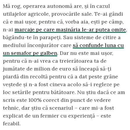
Mă rog, operarea autonomă are, și în cazul
utilajelor agricole, provocările sale. Te-ai gândi
că e mai ușor, pentru că, vorba aia, ești pe câmp,
n-ai
marcaje pe care mașinăria le-ar putea omite
,
băgându-te în parapeți. Sau sisteme de citire a
mediului înconjurător care
să confunde luna cu
un semafor pe galben
. Dar nu este mai ușor,
pentru că n-ai vrea ca treierătoarea ta de
jumătate de milion de euro să înceapă să-ți
piardă din recoltă pentru că a dat peste grâne
veștede și n-a fost cineva acolo să-i regleze pe
loc setările pentru bătătoare. Nu știu dacă ce am
scris este 100% corect din punct de vedere
tehnic, dar știu că scenariul – care mi-a fost
explicat de un fermier cu experiență – este
fezabil.