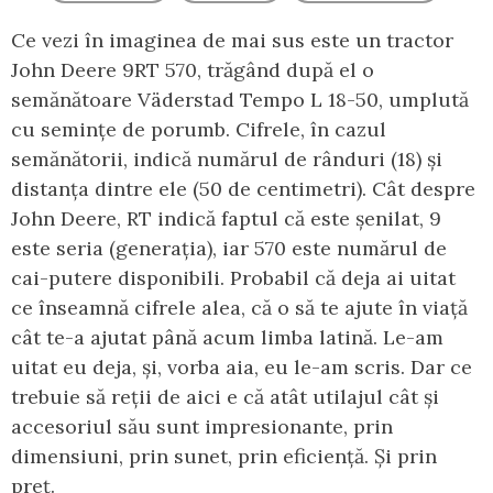
Ce vezi în imaginea de mai sus este un tractor
John Deere 9RT 570, trăgând după el o
semănătoare Väderstad Tempo L 18-50, umplută
cu semințe de porumb. Cifrele, în cazul
semănătorii, indică numărul de rânduri (18) și
distanța dintre ele (50 de centimetri). Cât despre
John Deere, RT indică faptul că este șenilat, 9
este seria (generația), iar 570 este numărul de
cai-putere disponibili. Probabil că deja ai uitat
ce înseamnă cifrele alea, că o să te ajute în viață
cât te-a ajutat până acum limba latină. Le-am
uitat eu deja, și, vorba aia, eu le-am scris. Dar ce
trebuie să reții de aici e că atât utilajul cât și
accesoriul său sunt impresionante, prin
dimensiuni, prin sunet, prin eficiență. Și prin
preț.