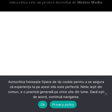
Autocritica este un proiect dezvoltat de
Mester Media
.
Autocritica folosește fișiere de tip cookie pentru a se asigura
că experiența ta pe acest site este perfectă. Nimic ieșit din
comun, e o practică generală pe orice site din lume. Dacă ești
de acord, continuă navigarea.
Ok
Privacy policy