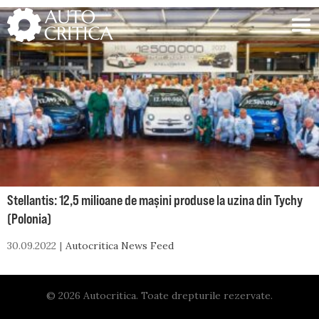
Skip
to
content
Stellantis: 12,5 milioane de mașini produse la uzina din Tychy
(Polonia)
30.09.2022
Autocritica News Feed
© 2026 Autocritica. Toate drepturile rezervate.