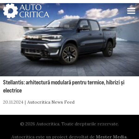
Skip
to
content
Stellantis: arhitectură modulară pentru termice, hibrizi și
electrice
20.11.2024
Autocritica News Feed
© 2026 Autocritica. Toate drepturile rezervate.
Autocritica este un proiect dezvoltat de
Mester Media
.