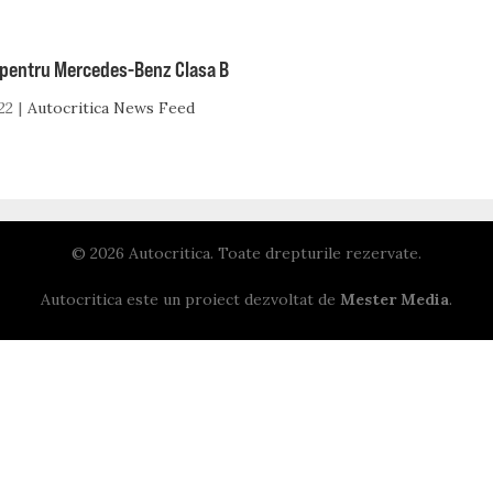
t pentru Mercedes-Benz Clasa B
22
Autocritica News Feed
© 2026 Autocritica. Toate drepturile rezervate.
Autocritica este un proiect dezvoltat de
Mester Media
.