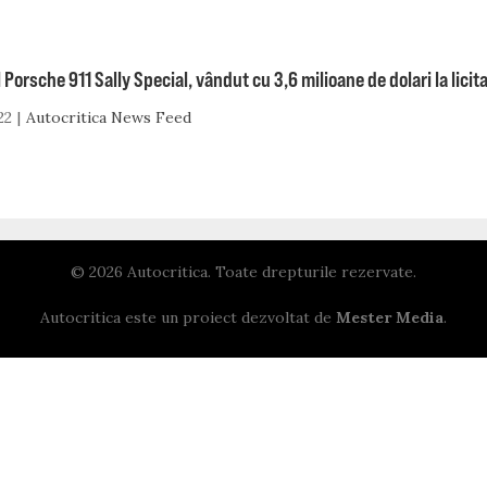
 Porsche 911 Sally Special, vândut cu 3,6 milioane de dolari la licita
22
Autocritica News Feed
© 2026 Autocritica. Toate drepturile rezervate.
Autocritica este un proiect dezvoltat de
Mester Media
.