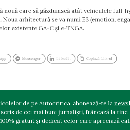
 nouă care să găzduiască atât vehiculele full-hyb
. Noua arhitectură se va numi E3 (emotion, enga
elor existente GA-C și e-TNGA.
sApp
Messenger
LinkedIn
Copiază Link-ul
ticolelor de pe Autocritica, abonează-te la
newsl
cris de cei mai buni jurnaliști, frânează la tine-
100% gratuit și dedicat celor care apreciază cali