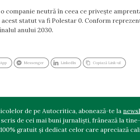
ă o companie neutră în ceea ce privește amprent
 acest statut va fi Polestar 0. Conform repreze
finalul anului 2030.
sApp
Messenger
LinkedIn
Copiază Link-ul
ticolelor de pe Autocritica, abonează-te la
newsl
cris de cei mai buni jurnaliști, frânează la tine-
100% gratuit și dedicat celor care apreciază cali