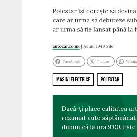
Polestar își dorește să devin
care ar urma să debuteze sub
ar urma să fie lansat până la 
autocar.co.uk
Acum 1949 zile
Facebook
Twitter
What
MASINI ELECTRICE
POLESTAR
Dacă-ți place calitatea ar
rezumat auto săptămânal, s
duminică la ora 9:00. Este 