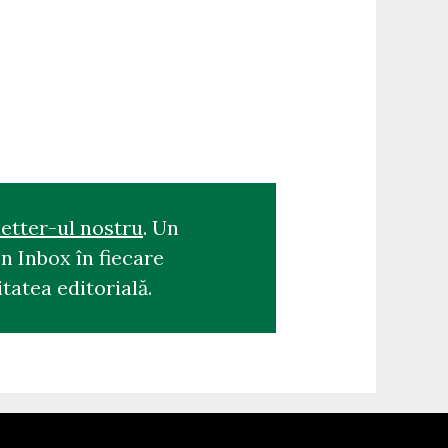
etter-ul nostru
. Un
n Inbox în fiecare
tatea editorială.