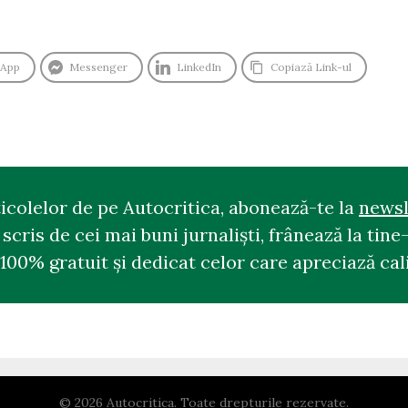
sApp
Messenger
LinkedIn
Copiază Link-ul
ticolelor de pe Autocritica, abonează-te la
newsl
cris de cei mai buni jurnaliști, frânează la tine-
100% gratuit și dedicat celor care apreciază cali
© 2026 Autocritica. Toate drepturile rezervate.