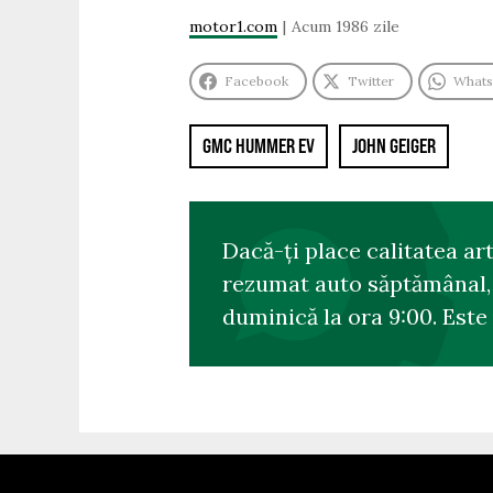
motor1.com
Acum 1986 zile
Facebook
Twitter
What
GMC HUMMER EV
JOHN GEIGER
Dacă-ți place calitatea ar
rezumat auto săptămânal, s
duminică la ora 9:00. Este 