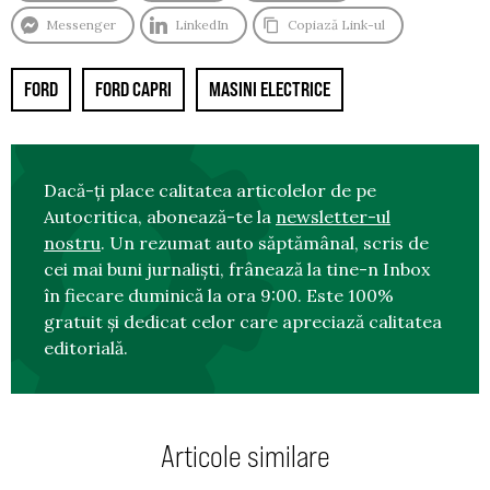
Messenger
LinkedIn
Copiază Link-ul
FORD
FORD CAPRI
MASINI ELECTRICE
Dacă-ți place calitatea articolelor de pe
Autocritica, abonează-te la
newsletter-ul
nostru
. Un rezumat auto săptămânal, scris de
cei mai buni jurnaliști, frânează la tine-n Inbox
în fiecare duminică la ora 9:00. Este 100%
gratuit și dedicat celor care apreciază calitatea
editorială.
Articole similare