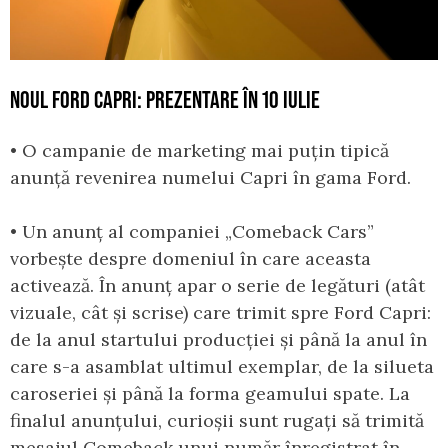
NOUL FORD CAPRI: PREZENTARE ÎN 10 IULIE
• O campanie de marketing mai puțin tipică
anunță revenirea numelui Capri în gama Ford.
• Un anunț al companiei „Comeback Cars”
vorbește despre domeniul în care aceasta
activează. În anunț apar o serie de legături (atât
vizuale, cât și scrise) care trimit spre Ford Capri:
de la anul startului producției și până la anul în
care s-a asamblat ultimul exemplar, de la silueta
caroseriei și până la forma geamului spate. La
finalul anunțului, curioșii sunt rugați să trimită
mesajul Comeback unui număr înregistrat în