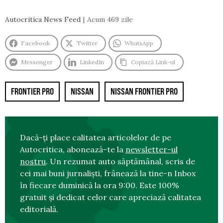
Autocritica News Feed
Acum 469 zile
Facebook
Twitter
WhatsApp
Messenger
LinkedIn
Copiază Link-ul
FRONTIER PRO
NISSAN
NISSAN FRONTIER PRO
Dacă-ți place calitatea articolelor de pe
Autocritica, abonează-te la
newsletter-ul
nostru
. Un rezumat auto săptămânal, scris de
cei mai buni jurnaliști, frânează la tine-n Inbox
în fiecare duminică la ora 9:00. Este 100%
gratuit și dedicat celor care apreciază calitatea
editorială.