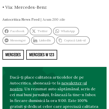
• Via: Mercedes-Benz
Autocritica News Feed
Acum 200 zile
Facebook
Twitter
WhatsApp
Messenger
LinkedIn
Copiază Link-ul
MERCEDES
MERCEDES W 123
Dacă-ți place calitatea articolelor de pe
Autocritica, abonează-te la
newsletter-ul
nostru
. Un rezumat auto săptămânal, scris de
cei mai buni jurnaliști, frânează la tine-n Inbox
în fiecare duminică la ora 9:00. Este 100%
gratuit și dedicat celor care apreciază calitatea