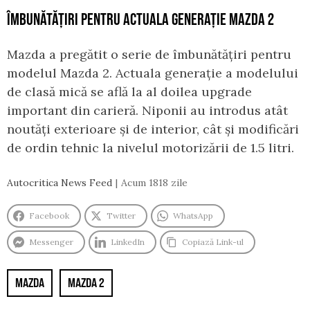
ÎMBUNĂTĂȚIRI PENTRU ACTUALA GENERAȚIE MAZDA 2
Mazda a pregătit o serie de îmbunătățiri pentru
modelul Mazda 2. Actuala generație a modelului
de clasă mică se află la al doilea upgrade
important din carieră. Niponii au introdus atât
noutăți exterioare și de interior, cât și modificări
de ordin tehnic la nivelul motorizării de 1.5 litri.
Autocritica News Feed
Acum 1818 zile
Facebook
Twitter
WhatsApp
Messenger
LinkedIn
Copiază Link-ul
MAZDA
MAZDA 2