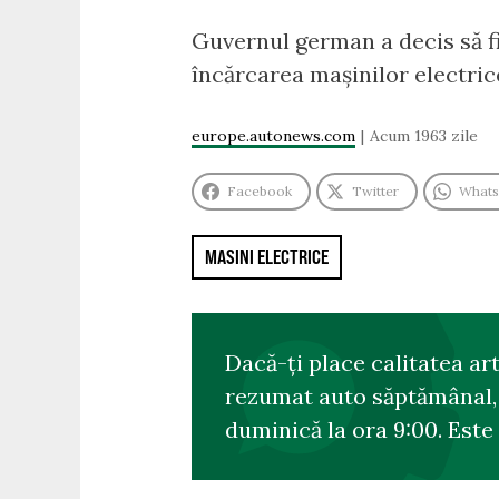
Guvernul german a decis să fi
încărcarea mașinilor electrice
europe.autonews.com
Acum 1963 zile
Facebook
Twitter
What
MASINI ELECTRICE
Dacă-ți place calitatea ar
rezumat auto săptămânal, s
duminică la ora 9:00. Este 