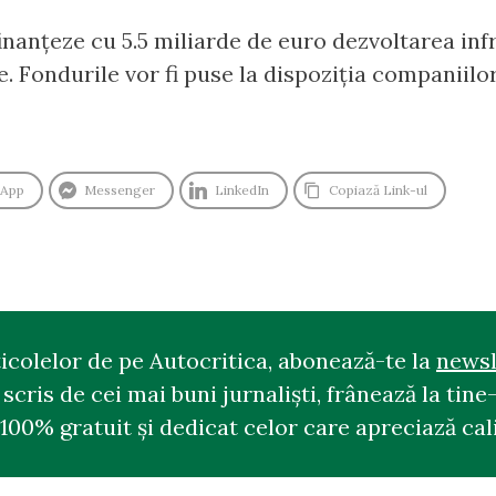
nanțeze cu 5.5 miliarde de euro dezvoltarea inf
. Fondurile vor fi puse la dispoziția companiilo
sApp
Messenger
LinkedIn
Copiază Link-ul
ticolelor de pe Autocritica, abonează-te la
newsl
cris de cei mai buni jurnaliști, frânează la tine-
100% gratuit și dedicat celor care apreciază cali