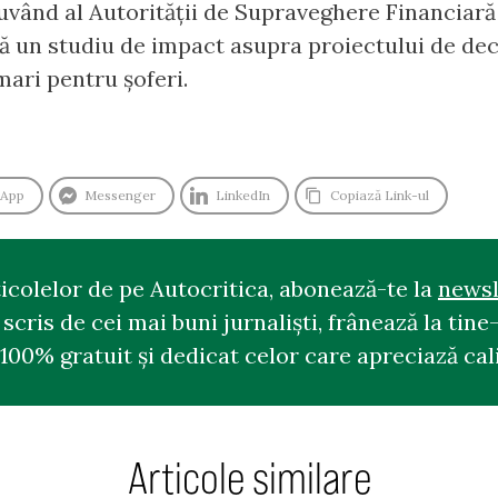
uvând al Autorităţii de Supraveghere Financiară 
că un studiu de impact asupra proiectului de dec
mari pentru șoferi.
sApp
Messenger
LinkedIn
Copiază Link-ul
ticolelor de pe Autocritica, abonează-te la
newsl
cris de cei mai buni jurnaliști, frânează la tine-
100% gratuit și dedicat celor care apreciază cali
Articole similare