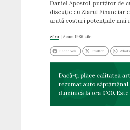
Daniel Apostol, purtător de c
discuție cu Ziarul Financiar 
arată costuri potențiale mai 
zf.ro
Acum 1986 zile
Facebook
Twitter
What
Dacă-ți place calitatea ar
rezumat auto săptămânal, s
duminică la ora 9:00. Este 