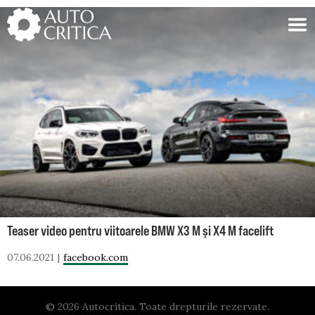
Skip
to
content
Teaser video pentru viitoarele BMW X3 M și X4 M facelift
07.06.2021
facebook.com
© 2026 Autocritica. Toate drepturile rezervate.