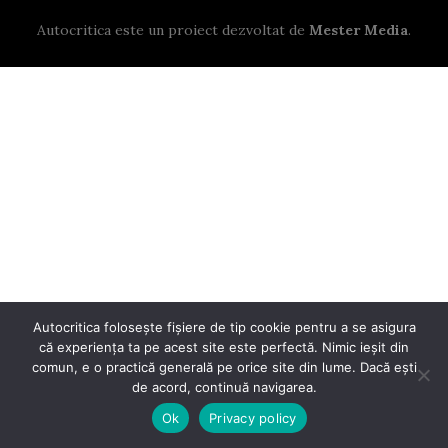
Autocritica este un proiect dezvoltat de
Mester Media
.
Autocritica folosește fișiere de tip cookie pentru a se asigura
că experiența ta pe acest site este perfectă. Nimic ieșit din
comun, e o practică generală pe orice site din lume. Dacă ești
de acord, continuă navigarea.
Ok
Privacy policy