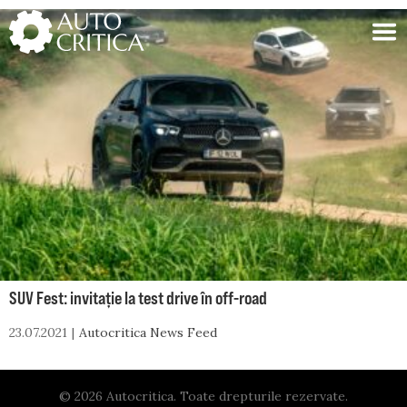
Skip
to
content
SUV Fest: invitație la test drive în off-road
23.07.2021
Autocritica News Feed
© 2026 Autocritica. Toate drepturile rezervate.