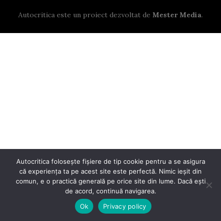
Autocritica este un proiect dezvoltat de
Mester Media
.
Autocritica folosește fișiere de tip cookie pentru a se asigura
că experiența ta pe acest site este perfectă. Nimic ieșit din
comun, e o practică generală pe orice site din lume. Dacă ești
de acord, continuă navigarea.
Ok
Privacy policy