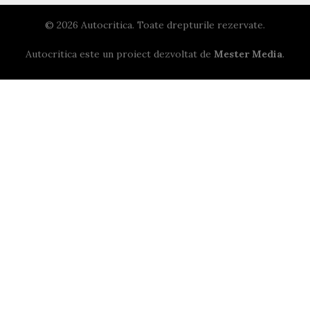
© 2026 Autocritica. Toate drepturile rezervate.
Autocritica este un proiect dezvoltat de
Mester Media
.