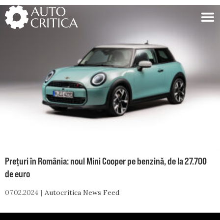
Skip
to
content
Prețuri în România: noul Mini Cooper pe benzină, de la 27.700
de euro
07.02.2024
Autocritica News Feed