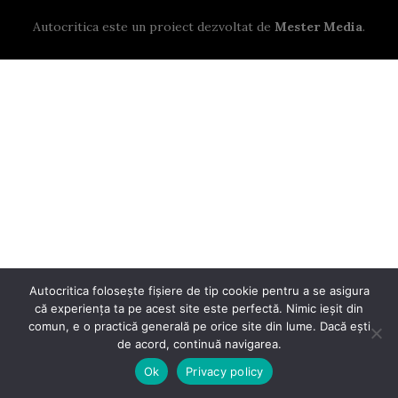
Autocritica este un proiect dezvoltat de
Mester Media
.
Autocritica folosește fișiere de tip cookie pentru a se asigura
că experiența ta pe acest site este perfectă. Nimic ieșit din
comun, e o practică generală pe orice site din lume. Dacă ești
de acord, continuă navigarea.
Ok
Privacy policy