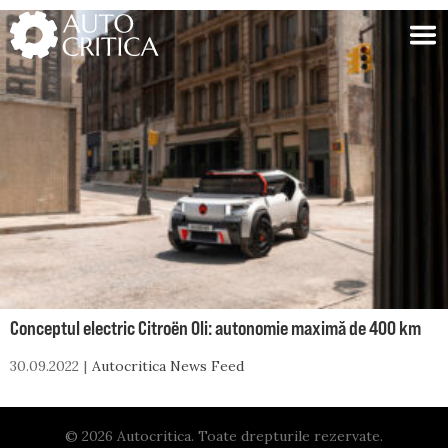
Skip
to
content
Conceptul electric Citroën Oli: autonomie maximă de 400 km
30.09.2022
Autocritica News Feed
© 2026 Autocritica. Toate drepturile rezervate.