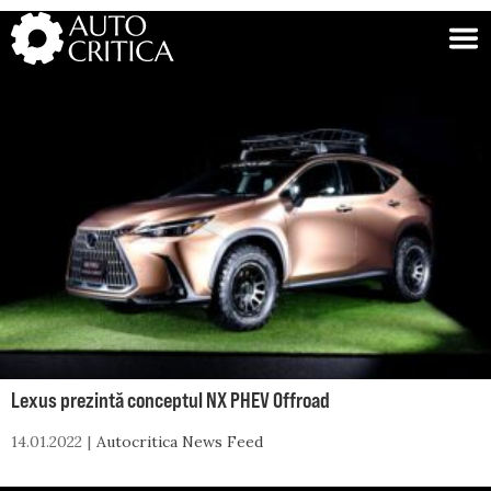
Skip
to
content
Lexus prezintă conceptul NX PHEV Offroad
14.01.2022
Autocritica News Feed