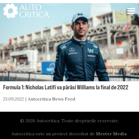
Skip
to
content
Formula 1: Nicholas Latifi va părăsi Williams la final de 2022
23.09.2022
Autocritica News Feed
© 2026 Autocritica. Toate drepturile rezervate.
Autocritica este un proiect dezvoltat de
Mester Media
.