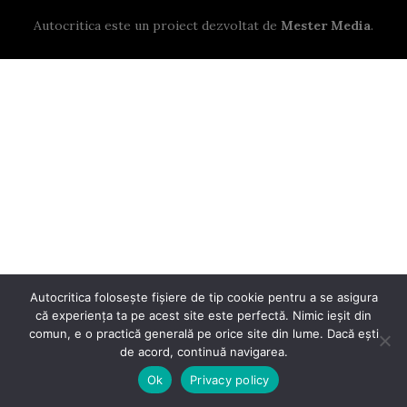
Autocritica este un proiect dezvoltat de
Mester Media
.
Autocritica folosește fișiere de tip cookie pentru a se asigura
că experiența ta pe acest site este perfectă. Nimic ieșit din
comun, e o practică generală pe orice site din lume. Dacă ești
de acord, continuă navigarea.
Ok
Privacy policy