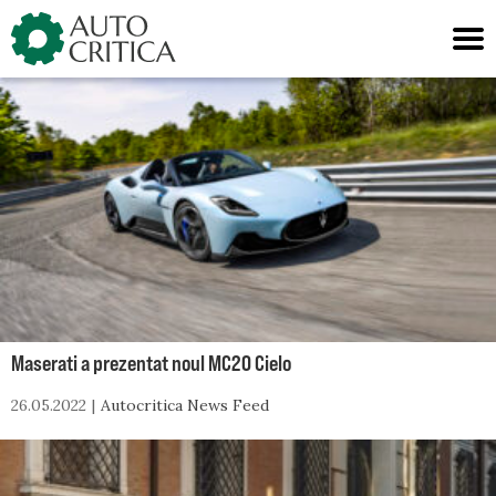
Skip
to
content
Maserati a prezentat noul MC20 Cielo
26.05.2022
Autocritica News Feed