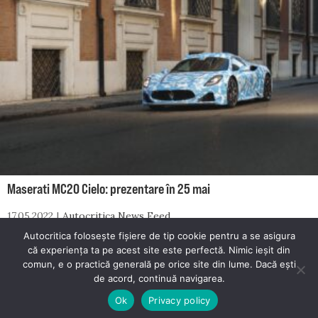
Maserati MC20 Cielo: prezentare în 25 mai
17.05.2022
Autocritica News Feed
Autocritica folosește fișiere de tip cookie pentru a se asigura
că experiența ta pe acest site este perfectă. Nimic ieșit din
comun, e o practică generală pe orice site din lume. Dacă ești
© 2026 Autocritica. Toate drepturile rezervate.
de acord, continuă navigarea.
Autocritica este un proiect dezvoltat de
Mester Media
.
Ok
Privacy policy