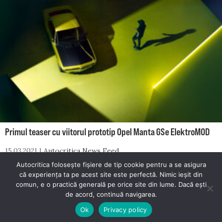
Primul teaser cu viitorul prototip Opel Manta GSe ElektroMOD
15.03.2021
Autocritica News Feed
Autocritica folosește fișiere de tip cookie pentru a se asigura
că experiența ta pe acest site este perfectă. Nimic ieșit din
comun, e o practică generală pe orice site din lume. Dacă ești
© 2026 Autocritica. Toate drepturile rezervate.
de acord, continuă navigarea.
Autocritica este un proiect dezvoltat de
Mester Media
.
Ok
Privacy policy