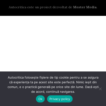
Autocritica este un proiect dezvoltat de
Mester Media
.
Autocritica folosește fișiere de tip cookie pentru a se asigura
că experiența ta pe acest site este perfectă. Nimic ieșit din
comun, e o practică generală pe orice site din lume. Dacă ești
de acord, continuă navigarea.
Ok
Privacy policy