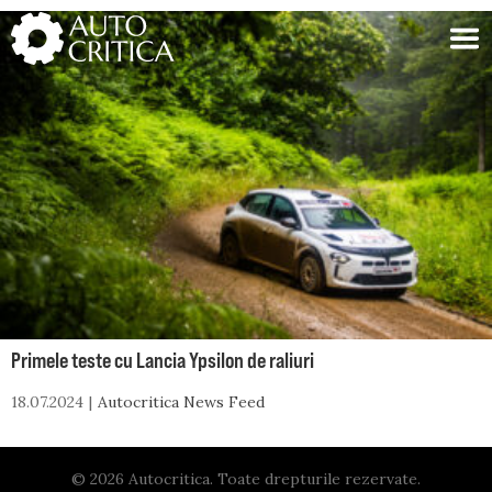
Skip
to
content
Primele teste cu Lancia Ypsilon de raliuri
18.07.2024
Autocritica News Feed
© 2026 Autocritica. Toate drepturile rezervate.