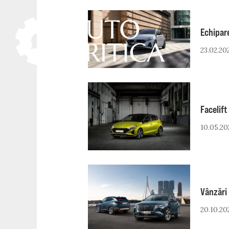
Skip
to
Echipar
content
23.02.20
Facelift
10.05.20
Vânzări
20.10.20