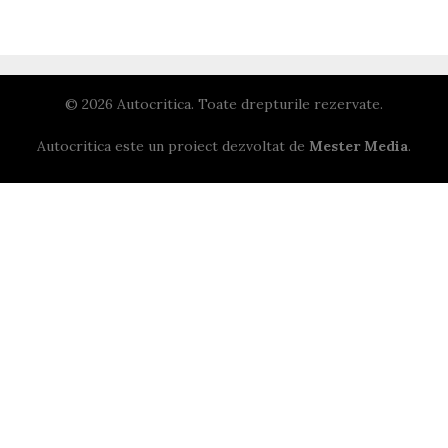
© 2026 Autocritica. Toate drepturile rezervate.
Autocritica este un proiect dezvoltat de
Mester Media
.