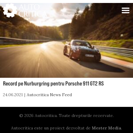
Skip
to
content
Record pe Nurburgring pentru Porsche 911 GT2 RS
24.06.2021
Autocritica News Feed
© 2026 Autocritica. Toate drepturile rezervate.
Autocritica este un proiect dezvoltat de
Mester Media
.