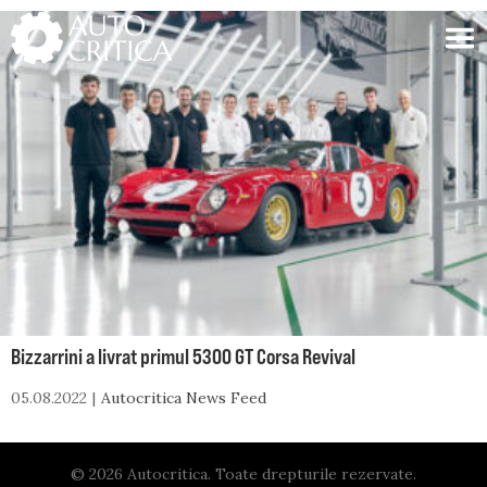
Skip
to
content
Bizzarrini a livrat primul 5300 GT Corsa Revival
05.08.2022
Autocritica News Feed
© 2026 Autocritica. Toate drepturile rezervate.