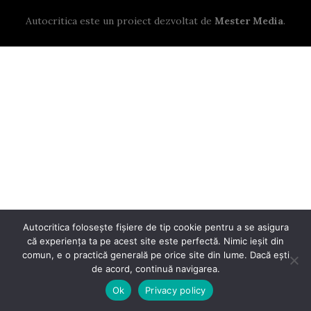
Autocritica este un proiect dezvoltat de
Mester Media
.
Autocritica folosește fișiere de tip cookie pentru a se asigura
că experiența ta pe acest site este perfectă. Nimic ieșit din
comun, e o practică generală pe orice site din lume. Dacă ești
de acord, continuă navigarea.
Ok
Privacy policy