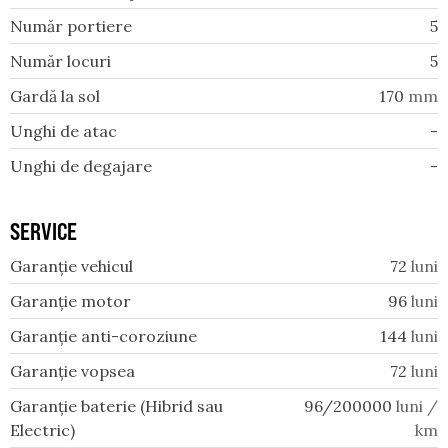
Număr portiere
5
Număr locuri
5
Gardă la sol
170
mm
Unghi de atac
-
Unghi de degajare
-
SERVICE
Garanție vehicul
72
luni
Garanție motor
96
luni
Garanție anti-coroziune
144
luni
Garanție vopsea
72
luni
Garanție baterie (Hibrid sau
96/200000
luni /
Electric)
km