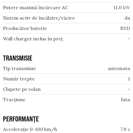
Putere maximă încărcare AC
11.0
kW
Sistem activ de încălzire/răcire
da
Producător baterie
BYD
Wall charger inclus în preț
-
TRANSMISIE
Tip transmisie
automata
Număr trepte
1
Clapete pe volan
-
Tracțiune
fata
PERFORMANȚE
Accelerație 0-100 km/h
7.9
s