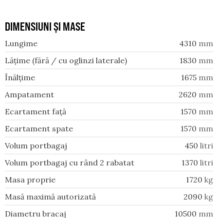
DIMENSIUNI ȘI MASE
Lungime
4310
mm
Lățime (fără / cu oglinzi laterale)
1830
mm
Înălțime
1675
mm
Ampatament
2620
mm
Ecartament față
1570
mm
Ecartament spate
1570
mm
Volum portbagaj
450
litri
Volum portbagaj cu rând 2 rabatat
1370
litri
Masa proprie
1720
kg
Masă maximă autorizată
2090
kg
Diametru bracaj
10500
mm