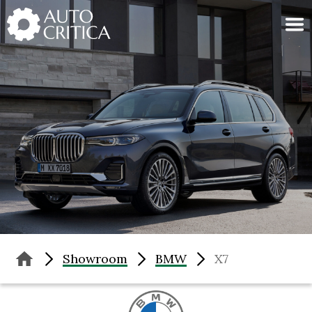
Skip
to
content
Showroom
BMW
X7