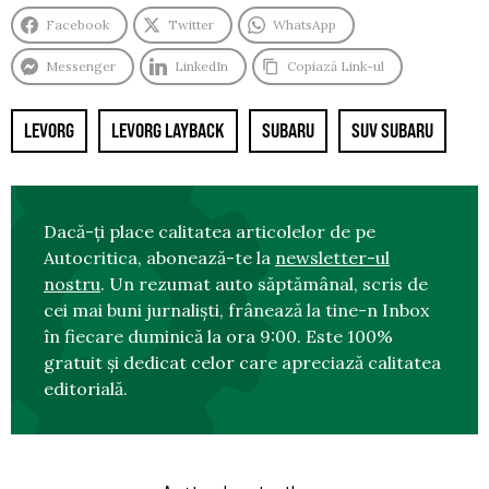
Facebook
Twitter
WhatsApp
Messenger
LinkedIn
Copiază Link-ul
LEVORG
LEVORG LAYBACK
SUBARU
SUV SUBARU
Dacă-ți place calitatea articolelor de pe
Autocritica, abonează-te la
newsletter-ul
nostru
. Un rezumat auto săptămânal, scris de
cei mai buni jurnaliști, frânează la tine-n Inbox
în fiecare duminică la ora 9:00. Este 100%
gratuit și dedicat celor care apreciază calitatea
editorială.