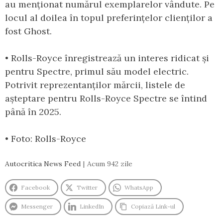
au menționat numărul exemplarelor vândute. Pe
locul al doilea în topul preferințelor clienților a
fost Ghost.
• Rolls-Royce înregistrează un interes ridicat și
pentru Spectre, primul său model electric.
Potrivit reprezentanților mărcii, listele de
așteptare pentru Rolls-Royce Spectre se întind
până în 2025.
• Foto: Rolls-Royce
Autocritica News Feed
Acum 942 zile
Facebook
Twitter
WhatsApp
Messenger
LinkedIn
Copiază Link-ul