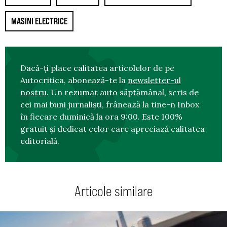
MASINI ELECTRICE
Dacă-ți place calitatea articolelor de pe
Autocritica, abonează-te la
newsletter-ul
nostru
. Un rezumat auto săptămânal, scris de
cei mai buni jurnaliști, frânează la tine-n Inbox
în fiecare duminică la ora 9:00. Este 100%
gratuit și dedicat celor care apreciază calitatea
editorială.
Articole similare