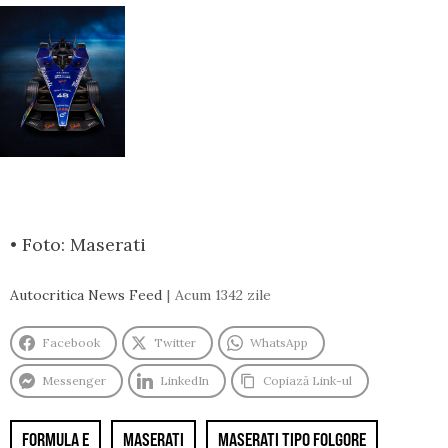
• Foto: Maserati
Autocritica News Feed
Acum 1342 zile
Facebook
Twitter
WhatsApp
Messenger
LinkedIn
Copiază Link-ul
FORMULA E
MASERATI
MASERATI TIPO FOLGORE