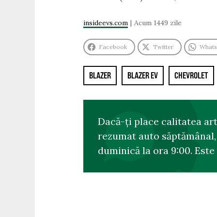
insideevs.com
Acum 1449 zile
Facebook
Twitter
What
BLAZER
BLAZER EV
CHEVROLET
Dacă-ți place calitatea ar
rezumat auto săptămânal, s
duminică la ora 9:00. Este 