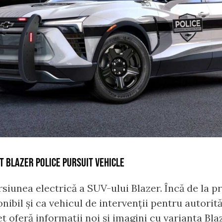
T BLAZER POLICE PURSUIT VEHICLE
rsiunea electrică a SUV-ului Blazer. Încă de la p
nibil și ca vehicul de intervenții pentru autorită
t oferă informații noi și imagini cu varianta Bla