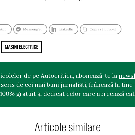
sApp
Messenger
LinkedIn
Copiază Link-ul
MASINI ELECTRICE
ticolelor de pe Autocritica, abonează-te la
newsl
cris de cei mai buni jurnaliști, frânează la tine-
100% gratuit și dedicat celor care apreciază cali
Articole similare