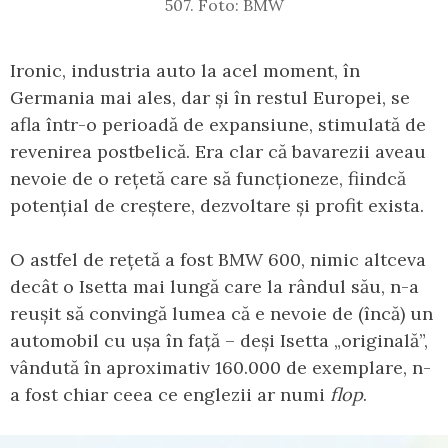
507. Foto: BMW
Ironic, industria auto la acel moment, în
Germania mai ales, dar și în restul Europei, se
afla într-o perioadă de expansiune, stimulată de
revenirea postbelică. Era clar că bavarezii aveau
nevoie de o rețetă care să funcționeze, fiindcă
potențial de creștere, dezvoltare și profit exista.
O astfel de rețetă a fost BMW 600, nimic altceva
decât o Isetta mai lungă care la rândul său, n-a
reușit să convingă lumea că e nevoie de (încă) un
automobil cu ușa în față – deși Isetta „originală”,
vândută în aproximativ 160.000 de exemplare, n-
a fost chiar ceea ce englezii ar numi
flop
.