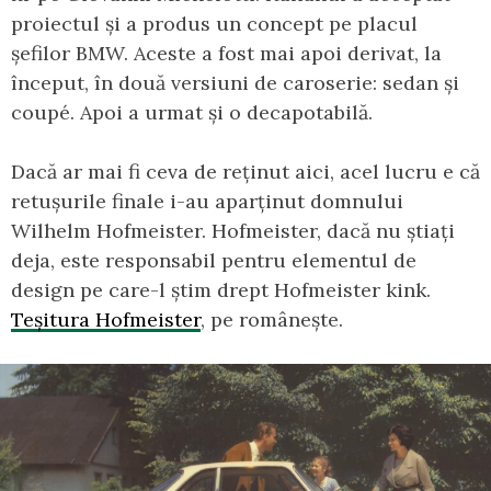
proiectul și a produs un concept pe placul
șefilor BMW. Aceste a fost mai apoi derivat, la
început, în două versiuni de caroserie: sedan și
coupé. Apoi a urmat și o decapotabilă.
Dacă ar mai fi ceva de reținut aici, acel lucru e că
retușurile finale i-au aparținut domnului
Wilhelm Hofmeister. Hofmeister, dacă nu știați
deja, este responsabil pentru elementul de
design pe care-l știm drept Hofmeister kink.
Teșitura Hofmeister
, pe românește.