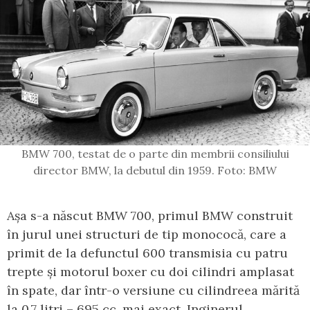
BMW 700, testat de o parte din membrii consiliului
director BMW, la debutul din 1959. Foto: BMW
Așa s-a născut BMW 700, primul BMW construit
în jurul unei structuri de tip monococă, care a
primit de la defunctul 600 transmisia cu patru
trepte și motorul boxer cu doi cilindri amplasat
în spate, dar într-o versiune cu cilindreea mărită
la 0,7 litri – 695 cc, mai exact. Inginerul