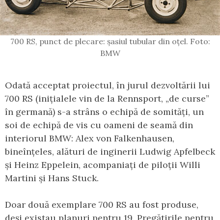
700 RS, punct de plecare: șasiul tubular din oțel. Foto:
BMW
Odată acceptat proiectul, în jurul dezvoltării lui
700 RS (inițialele vin de la Rennsport, „de curse”
în germană) s-a strâns o echipă de somități, un
soi de echipă de vis cu oameni de seamă din
interiorul BMW: Alex von Falkenhausen,
bineînțeles, alături de inginerii Ludwig Apfelbeck
și Heinz Eppelein, acompaniați de piloții Willi
Martini și Hans Stuck.
Doar două exemplare 700 RS au fost produse,
deși existau planuri pentru 19. Pregătirile pentru