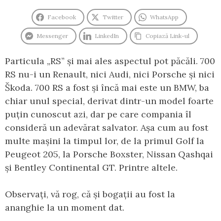
Facebook
Twitter
WhatsApp
Messenger
LinkedIn
Copiază Link-ul
Particula „RS” și mai ales aspectul pot păcăli. 700
RS nu-i un Renault, nici Audi, nici Porsche și nici
Škoda. 700 RS a fost și încă mai este un BMW, ba
chiar unul special, derivat dintr-un model foarte
puțin cunoscut azi, dar pe care compania îl
consideră un adevărat salvator. Așa cum au fost
multe mașini la timpul lor, de la primul Golf la
Peugeot 205, la Porsche Boxster, Nissan Qashqai
și Bentley Continental GT. Printre altele.
Observați, vă rog, că și bogații au fost la
ananghie la un moment dat.