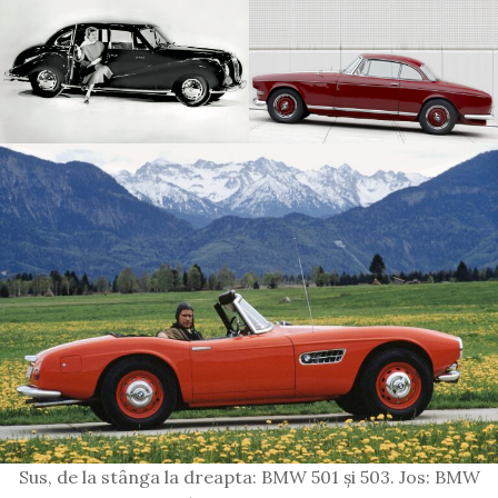
Sus, de la stânga la dreapta: BMW 501 și 503. Jos: BMW