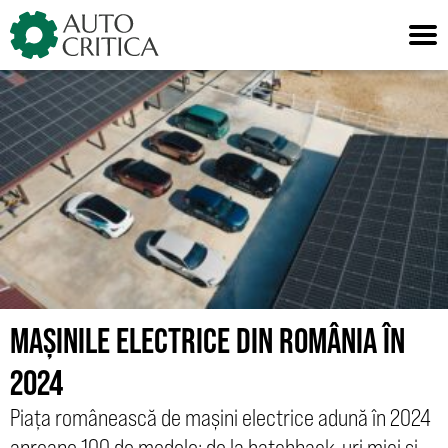
Skip
to
content
MAȘINILE ELECTRICE DIN ROMÂNIA ÎN
2024
Piața românească de mașini electrice adună în 2024
aproape 100 de modele: de la hatchback-uri mici și