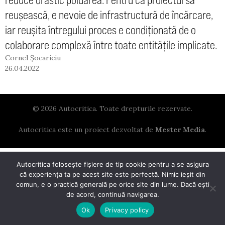
reușească, e nevoie de infrastructură de încărcare,
iar reușita întregului proces e condiționată de o
colaborare complexă între toate entitățile implicate.
Cornel Șocariciu
26.04.2022
© 2026 Autocritica. Toate drepturile rezervate.
Autocritica este un proiect dezvoltat de
Mester Media
.
Autocritica folosește fișiere de tip cookie pentru a se asigura
că experiența ta pe acest site este perfectă. Nimic ieșit din
comun, e o practică generală pe orice site din lume. Dacă ești
de acord, continuă navigarea.
Ok
Privacy policy