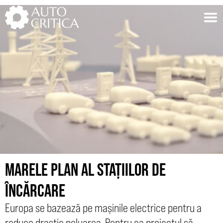
Skip
to
content
MARELE PLAN AL STAȚIILOR DE
ÎNCĂRCARE
Europa se bazează pe mașinile electrice pentru a
reduce drastic poluarea. Pentru ca proiectul să