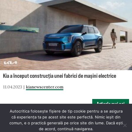
Kia a început construcția unei fabrici de mașini electrice
11.04.2023
kianewscenter.com
NAVIGARE
Articole mai noi
Autocritica folosește fișiere de tip cookie pentru a se asigura
ȘTIRI
că experiența ta pe acest site este perfectă. Nimic ieșit din
comun, e o practică generală pe orice site din lume. Dacă ești
© 2026 Autocritica. Toate drepturile rezervate.
de acord, continuă navigarea.