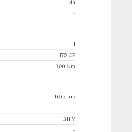
da
-
1
179
CP
300
Nm
litiu ion
-
311
V
-