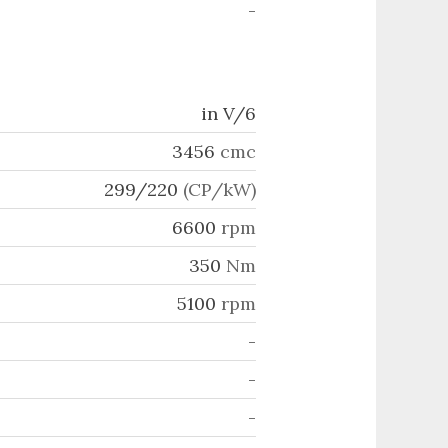
-
in V/6
3456
cmc
299/220
(CP/kW)
6600
rpm
350
Nm
5100
rpm
-
-
-