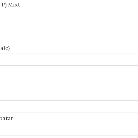
P) Mixt
ale)
batat