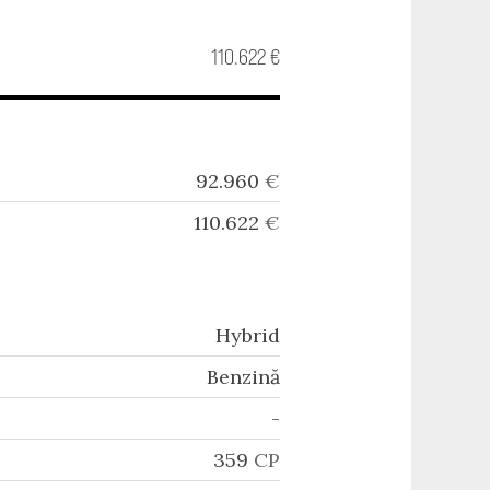
110.622 €
92.960
€
110.622
€
Hybrid
Benzină
-
359
CP