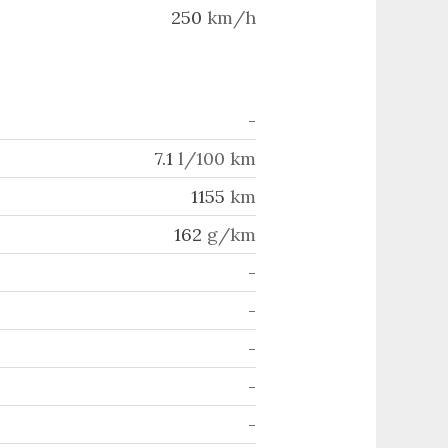
250
km/h
-
7.1
l/100 km
1155
km
162
g/km
-
-
-
-
-