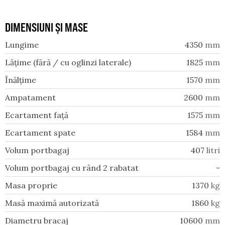
DIMENSIUNI ȘI MASE
Lungime
4350
mm
Lățime (fără / cu oglinzi laterale)
1825
mm
Înălțime
1570
mm
Ampatament
2600
mm
Ecartament față
1575
mm
Ecartament spate
1584
mm
Volum portbagaj
407
litri
Volum portbagaj cu rând 2 rabatat
-
Masa proprie
1370
kg
Masă maximă autorizată
1860
kg
Diametru bracaj
10600
mm