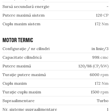
Sursă secundară energie
-
Putere maximă sistem
120
CP
Cuplu maxim sistem
172
Nm
MOTOR TERMIC
Configurație / nr cilindri
in linie/3
Capacitate cilindrică
998
cmc
Putere maximă
120/88
(CP/kW)
Turație putere maximă
6000
rpm
Cuplu maxim
172
Nm
Turație cuplu maxim
1500
rpm
Supraalimentare
Turbo
Nr. sisteme supraalimentare
1