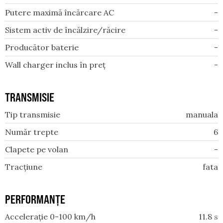
Putere maximă încărcare AC
-
Sistem activ de încălzire/răcire
-
Producător baterie
-
Wall charger inclus în preț
-
TRANSMISIE
Tip transmisie
manuala
Număr trepte
6
Clapete pe volan
-
Tracțiune
fata
PERFORMANȚE
Accelerație 0-100 km/h
11.8
s