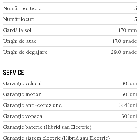
Număr portiere
5
Număr locuri
5
Gardă la sol
170
mm
Unghi de atac
17.0
grade
Unghi de degajare
29.0
grade
SERVICE
Garanție vehicul
60
luni
Garanție motor
60
luni
Garanție anti-coroziune
144
luni
Garanție vopsea
60
luni
Garanție baterie (Hibrid sau Electric)
-
Garanție sistem electric (Hibrid sau Electric)
-