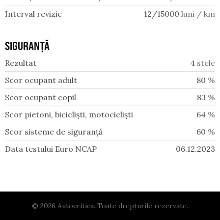
Interval revizie
12/15000
luni / km
SIGURANȚĂ
Rezultat
4
stele
Scor ocupant adult
80
%
Scor ocupant copil
83
%
Scor pietoni, bicicliști, motocicliști
64
%
Scor sisteme de siguranță
60
%
Data testului Euro NCAP
06.12.2023
© 2026 Autocritica. Toate drepturile rezervate.