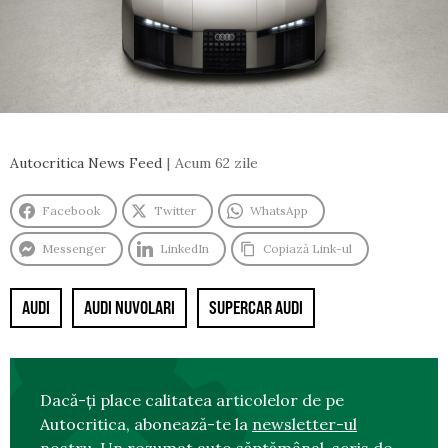
Autocritica News Feed
Acum 62 zile
Facebook
Twitter
WhatsApp
Messenger
LinkedIn
Copiază Link-ul
AUDI
AUDI NUVOLARI
SUPERCAR AUDI
Dacă-ți place calitatea articolelor de pe
Autocritica, abonează-te la
newsletter-ul
nostru
. Un rezumat auto săptămânal, scris de