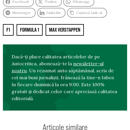
Facebook
Twitter
WhatsApp
Messenger
LinkedIn
Copiază Link-ul
F1
FORMULA 1
MAX VERSTAPPEN
Dacă-ți place calitatea articolelor de pe
Autocritica, abonează-te la
newsletter-ul
nostru
. Un rezumat auto săptămânal, scris de
cei mai buni jurnaliști, frânează la tine-n Inbox
în fiecare duminică la ora 9:00. Este 100%
gratuit și dedicat celor care apreciază calitatea
editorială.
Articole similare