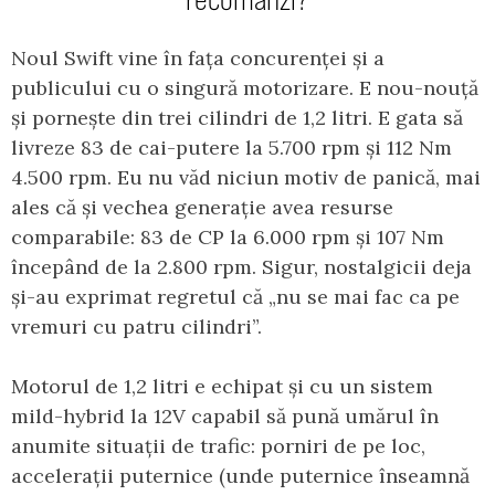
Noul Swift vine în fața concurenței și a
publicului cu o singură motorizare. E nou-nouță
și pornește din trei cilindri de 1,2 litri. E gata să
livreze 83 de cai-putere la 5.700 rpm și 112 Nm
4.500 rpm. Eu nu văd niciun motiv de panică, mai
ales că și vechea generație avea resurse
comparabile: 83 de CP la 6.000 rpm și 107 Nm
începând de la 2.800 rpm. Sigur, nostalgicii deja
și-au exprimat regretul că „nu se mai fac ca pe
vremuri cu patru cilindri”.
Motorul de 1,2 litri e echipat și cu un sistem
mild-hybrid la 12V capabil să pună umărul în
anumite situații de trafic: porniri de pe loc,
accelerații puternice (unde puternice înseamnă