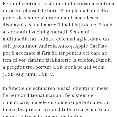
Ecranul central a fost mutat din consola centrală
în vârful planșei de bord. E un pic mai bine din
punct de vedere al ergonomiei, mai ales că
displayul e și mai mare: 9 inchi față de cei 7 inchi
ai ecranului vechii generații. Sistemul
multimedia nu-i dintre cele mai agile, dar e un
salt promițător. Android Auto și Apple CarPlay
pot fi accesate și fără fir, iar pentru cei care se
tem că vor rămâne fără baterie la telefon, Suzuki
a pregătit trei porturi USB: două pe stil vechi
(USB-A) și unul USB-C.
În funcție de echiparea aleasă, clienții primesc
fie aer condiționat manual, fie sistem de
climatizare, ambele cu comenzi pe butoane. Un
lucru de apreciat în condițiile în care mai toată
industria trece la comenzile tactile.