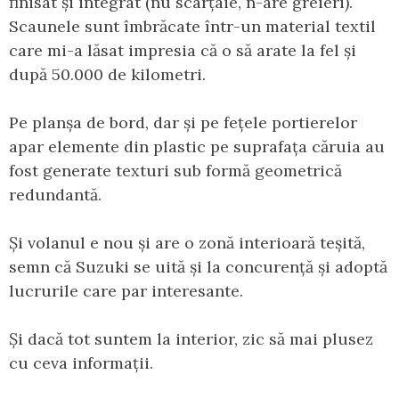
finisat și integrat (nu scârțâie, n-are greieri).
Scaunele sunt îmbrăcate într-un material textil
care mi-a lăsat impresia că o să arate la fel și
după 50.000 de kilometri.
Pe planșa de bord, dar și pe fețele portierelor
apar elemente din plastic pe suprafața căruia au
fost generate texturi sub formă geometrică
redundantă.
Și volanul e nou și are o zonă interioară teșită,
semn că Suzuki se uită și la concurență și adoptă
lucrurile care par interesante.
Și dacă tot suntem la interior, zic să mai plusez
cu ceva informații.