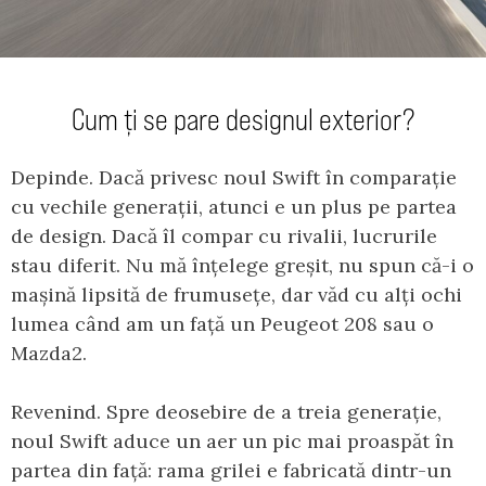
Cum ți se pare designul exterior?
Depinde. Dacă privesc noul Swift în comparație
cu vechile generații, atunci e un plus pe partea
de design. Dacă îl compar cu rivalii, lucrurile
stau diferit. Nu mă înțelege greșit, nu spun că-i o
mașină lipsită de frumusețe, dar văd cu alți ochi
lumea când am un față un Peugeot 208 sau o
Mazda2.
Revenind. Spre deosebire de a treia generație,
noul Swift aduce un aer un pic mai proaspăt în
partea din față: rama grilei e fabricată dintr-un