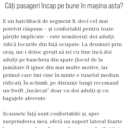
Câți pasageri încap pe bune în mașina asta?
E un hatchback de segment B, deci cel mai
potrivit răspuns – și confortabil pentru toate
părțile implicate – este următorul: doi adulți.
Adică locurile din față ocupate. La drumuri prin
oraș, nu-i deloc greșit să iei cu tine încă doi
adulți pe bancheta din spate (locul de la
jumătate îl ignor din mai multe motive, iar
primul care îmi vine în minte e tunelul median
ridicat). În schimb, pe distanțe lungi recomand
un Swift „încărcat” doar cu doi adulți și cu
bagajele aferente.
Scaunele față sunt confortabile și, spre
surprinderea mea, oferă un suport lateral foarte