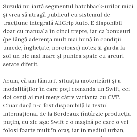
Suzuki nu iartă segmentul hatchback-urilor mici
și vrea să atragă publicul cu sistemul de
tracțiune integrală AllGrip Auto. E disponibil
doar cu manuala în cinci trepte, iar ca bonusuri
(pe lângă aderența mult mai bună în condiții
umede, înghețate, noroioase) notez și garda la
sol un pic mai mare și puntea spate cu arcuri
setate diferit.
Acum, că am lămurit situația motorizării și a
modalităților în care poți comanda un Swift, cei
doi cenți ai mei merg către varianta cu CVT.
Chiar dacă n-a fost disponibilă la testul
internațional de la Bordeaux (întârzie producția
puțin), eu zic așa: Swift e o mașină pe care o vei
folosi foarte mult în oraș, iar în mediul urban,