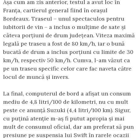
Așa cum am zis anterior, testul a avut loc în
Franța, cartierul general fiind în orașul
Bordeaux. Traseul – unul spectaculos pentru
iubitorii de vin – a inclus o mulțime de sate și
câteva porțiuni de drum județean. Viteza maximă
legală pe traseu a fost de 80 km/h, iar o bună
bucată de drum a inclus porțiuni cu limite de 30
km/h, respectiv 50 km/h. Cumva, l-am văzut ca
pe un traseu specific celor care fac naveta către
locul de muncă și invers.
La final, computerul de bord a afișat un consum
mediu de 4,8 litri/100 de kilometri, nu cu mult
peste ce anunță Suzuki (4,4 litri/100 km). Sigur,
cu puțină atenție m-aș fi putut apropia și mai
mult de consumul oficial, dar am preferat să pun
presiune pe suspensia lui Swift în rarele ocazii