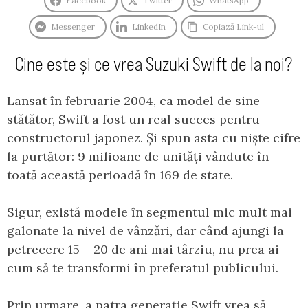
Facebook
Twitter
WhatsApp
Messenger
LinkedIn
Copiază Link-ul
Cine este și ce vrea Suzuki Swift de la noi?
Lansat în februarie 2004, ca model de sine
stătător, Swift a fost un real succes pentru
constructorul japonez. Și spun asta cu niște cifre
la purtător: 9 milioane de unități vândute în
toată această perioadă în 169 de state.
Sigur, există modele în segmentul mic mult mai
galonate la nivel de vânzări, dar când ajungi la
petrecere 15 – 20 de ani mai târziu, nu prea ai
cum să te transformi în preferatul publicului.
Prin urmare, a patra generație Swift vrea să