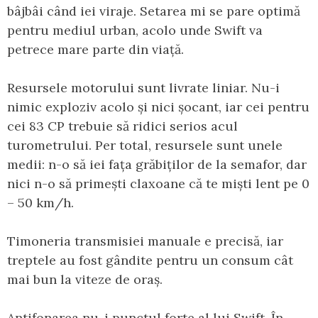
bâjbâi când iei viraje. Setarea mi se pare optimă
pentru mediul urban, acolo unde Swift va
petrece mare parte din viață.
Resursele motorului sunt livrate liniar. Nu-i
nimic exploziv acolo și nici șocant, iar cei pentru
cei 83 CP trebuie să ridici serios acul
turometrului. Per total, resursele sunt unele
medii: n-o să iei fața grăbiților de la semafor, dar
nici n-o să primești claxoane că te miști lent pe 0
– 50 km/h.
Timoneria transmisiei manuale e precisă, iar
treptele au fost gândite pentru un consum cât
mai bun la viteze de oraș.
Antifonarea nu-i punctul forte al lui Swift. În