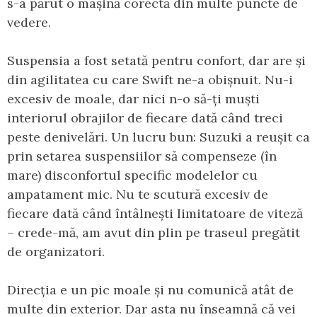
s-a părut o mașină corectă din multe puncte de
vedere.
Suspensia a fost setată pentru confort, dar are și
din agilitatea cu care Swift ne-a obișnuit. Nu-i
excesiv de moale, dar nici n-o să-ți muști
interiorul obrajilor de fiecare dată când treci
peste denivelări. Un lucru bun: Suzuki a reușit ca
prin setarea suspensiilor să compenseze (în
mare) disconfortul specific modelelor cu
ampatament mic. Nu te scutură excesiv de
fiecare dată când întâlnești limitatoare de viteză
– crede-mă, am avut din plin pe traseul pregătit
de organizatori.
Direcția e un pic moale și nu comunică atât de
multe din exterior. Dar asta nu înseamnă că vei