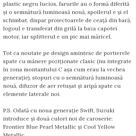
plastic negru lucios, farurile au o formă diferită
și o semnătură luminoasă nouă, spoilerul e și el
schimbat, dispar proiectoarele de ceață din bară,
logoul e transferat din grilă la baza capotei
motor, iar splitterul e un pic mai măricel.
Tot ca noutate pe design amintesc de portierele
spate cu mânere poziționate clasic (nu integrate
în zona montantului C așa cum erau la vechea
generație), stopuri cu o semnătură luminoasă
nouă, difuzor de aer retușat și aripă spate cu
elemente laterale noi.
P.S. Odată cu noua generație Swift, Suzuki
introduce și două culori noi de caroserie:
Frontier Blue Pearl Metallic și Cool Yellow
Metallic.