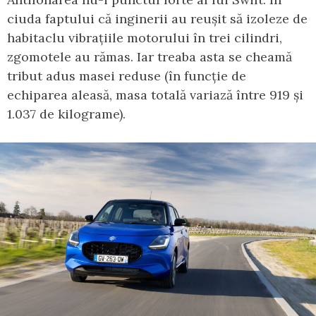
ciuda faptului că inginerii au reușit să izoleze de
habitaclu vibrațiile motorului în trei cilindri,
zgomotele au rămas. Iar treaba asta se cheamă
tribut adus masei reduse (în funcție de
echiparea aleasă, masa totală variază între 919 și
1.037 de kilograme).