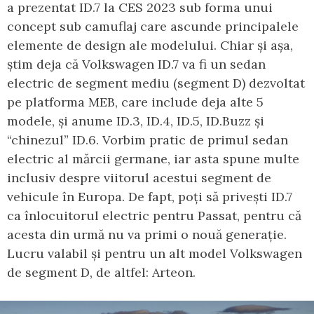
a prezentat ID.7 la CES 2023 sub forma unui
concept sub camuflaj care ascunde principalele
elemente de design ale modelului. Chiar și așa,
știm deja că Volkswagen ID.7 va fi un sedan
electric de segment mediu (segment D) dezvoltat
pe platforma MEB, care include deja alte 5
modele, și anume ID.3, ID.4, ID.5, ID.Buzz și
“chinezul” ID.6. Vorbim pratic de primul sedan
electric al mărcii germane, iar asta spune multe
inclusiv despre viitorul acestui segment de
vehicule în Europa. De fapt, poți să privești ID.7
ca înlocuitorul electric pentru Passat, pentru că
acesta din urmă nu va primi o nouă generație.
Lucru valabil și pentru un alt model Volkswagen
de segment D, de altfel: Arteon.