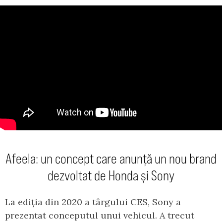
Afeela: un concept care anunță un nou brand
dezvoltat de Honda și Sony
La ediția din 2020 a târgului CES, Sony a
prezentat conceputul unui vehicul. A trecut