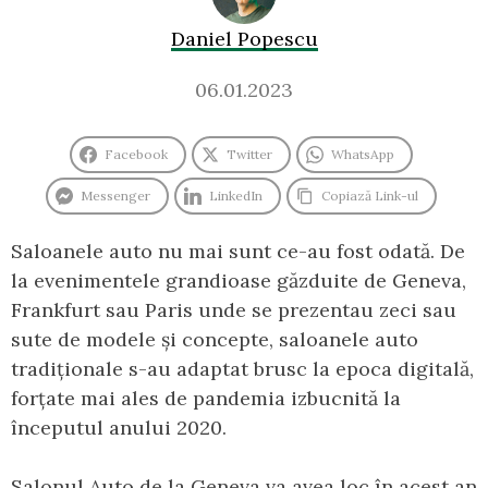
Daniel Popescu
06.01.2023
Facebook
Twitter
WhatsApp
Messenger
LinkedIn
Copiază Link-ul
Saloanele auto nu mai sunt ce-au fost odată. De
la evenimentele grandioase găzduite de Geneva,
Frankfurt sau Paris unde se prezentau zeci sau
sute de modele și concepte, saloanele auto
tradiționale s-au adaptat brusc la epoca digitală,
forțate mai ales de pandemia izbucnită la
începutul anului 2020.
Salonul Auto de la Geneva va avea loc în acest an