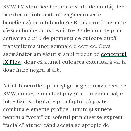
BMW i Vision Dee include o serie de noutăți tech
la exterior, întrucât întreaga caroserie
beneficiază de o tehnologie E-Ink care îi permite
să-și schimbe culoarea între 32 de nuanțe prin
activarea a 240 de pigmenți de culoare după
transmiterea unor semnale electrice. Ceva
asemănător am văzut și anul trecut pe
conceptul
iX Flow
, doar că atunci culoarea exterioară varia
doar între negru și alb.
Altfel, blocurile optice și grila generează ceea ce
BMW numește un efect phygital – o combinație
între fizic și digital – prin faptul că poate
combina elemente grafice, lumini și sunete
pentru a “vorbi” cu șoferul prin diverse expresii
“faciale” atunci când acesta se apropie de