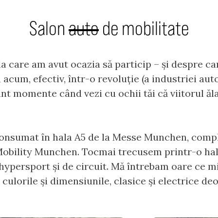
Salon
auto
de mobilitate
a care am avut ocazia să particip – și despre car
m acum, efectiv, într-o revoluție (a industriei au
unt momente când vezi cu ochii tăi că viitorul ăl
onsumat în hala A5 de la Messe Munchen, compl
Mobility Munchen. Tocmai trecusem printr-o hală
 hypersport și de circuit. Mă întrebam oare ce m
 culorile și dimensiunile, clasice și electrice de