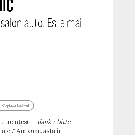
NIC
salon auto. Este mai
Copiază Link-ul
te nemțești –
danke
,
bitte
,
aici.” Am auzit asta în