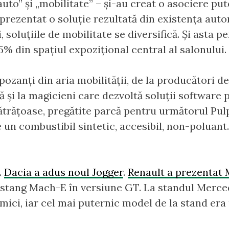
uto” și „mobilitate” – și-au creat o asociere put
prezentat o soluție rezultată din existența auto
i, soluțiile de mobilitate se diversifică. Și asta p
% din spațiul expozițional central al salonului.
ozanți din aria mobilității, de la producători d
ă și la magicieni care dezvoltă soluții software
ătrățoase, pregătite parcă pentru următorul Pulp
un combustibil sintetic, accesibil, non-poluant.
.
Dacia a adus noul Jogger
.
Renault a prezentat 
ustang Mach-E în versiune GT. La standul Merce
mici, iar cel mai puternic model de la stand era u