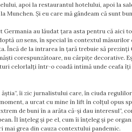
lului, apoi la restaurantul hotelului, apoi la salo
la Munchen. Și eu care mă gândeam că sunt bun l
at Germania au lăudat țara asta pentru că aici to
adoptă
un
sens, în special în contextul măsurilor
ta. Încă de la intrarea în țară trebuie să prezinți 
 măști corespunzătoare, nu cârpițe decorative. Eș
lături celorlalți într-o coadă intimă unde ceafa îț
ăștia”, îi zic jurnalistului care, în ciuda reguli
i moment, a urcat cu mine în lift în colțul opus 
 extrem de buni în a arăta că-și dau interesul”, 
an. Îl înțeleg și pe el, cum îi înțeleg și pe orga
ri mai grea din cauza contextului pandemic.