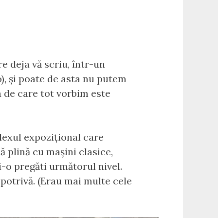
e deja vă scriu, într-un
to), și poate de asta nu putem
a de care tot vorbim este
exul expozițional care
 plină cu mașini clasice,
i-o pregăti următorul nivel.
opotrivă. (Erau mai multe cele