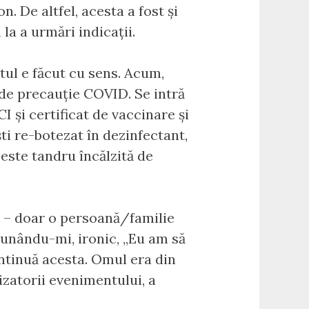
n. De altfel, acesta a fost și
a a urmări indicații.
tul e făcut cu sens. Acum,
 de precauție COVID. Se intră
CI și certificat de vaccinare și
ti re-botezat în dezinfectant,
i este tandru încălzită de
lor – doar o persoană/familie
spunându-mi, ironic, „Eu am să
continuă acesta. Omul era din
nizatorii evenimentului, a