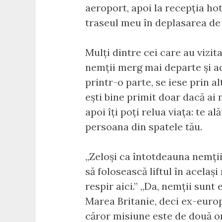
aeroport, apoi la recepția hote
traseul meu în deplasarea de 
Mulți dintre cei care au vizit
nemții merg mai departe și 
printr-o parte, se iese prin al
ești bine primit doar dacă ai
apoi îți poți relua viața: te a
persoana din spatele tău.
„Zeloși ca întotdeauna nemții 
să folosească liftul în acelaș
respir aici.” „Da, nemții sunt
Marea Britanie, deci ex-europe
căror misiune este de două o