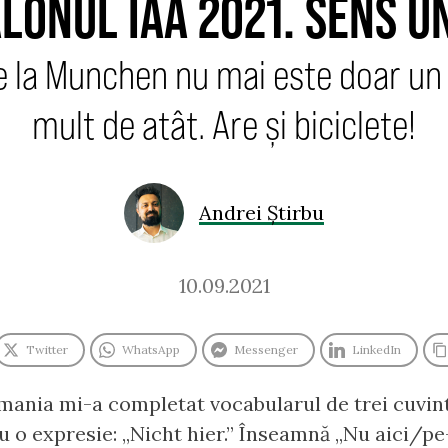
LONUL IAA 2021. SENS U
e la Munchen nu mai este doar un 
mult de atât. Are și biciclete!
Andrei Știrbu
10.09.2021
Twitter
WhatsApp
Messenger
LinkedIn
rmania mi-a completat vocabularul de trei cuvin
u o expresie: „Nicht hier.” Înseamnă „Nu aici/pe-