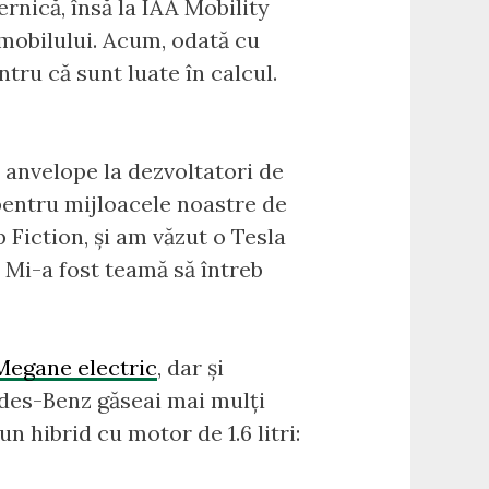
ernică, însă la IAA Mobility
mobilului. Acum, odată cu
entru că sunt luate în calcul.
e anvelope la dezvoltatori de
 pentru mijloacele noastre de
 Fiction, și am văzut o Tesla
 Mi-a fost teamă să întreb
Megane electric
, dar și
des-Benz găseai mai mulți
n hibrid cu motor de 1.6 litri: