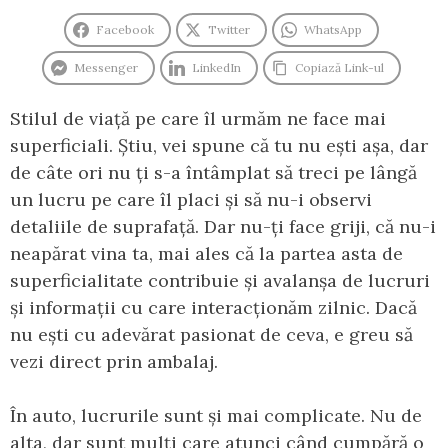
Facebook
Twitter
WhatsApp
Messenger
LinkedIn
Copiază Link-ul
Stilul de viață pe care îl urmăm ne face mai
superficiali. Știu, vei spune că tu nu ești așa, dar
de câte ori nu ți s-a întâmplat să treci pe lângă
un lucru pe care îl placi și să nu-i observi
detaliile de suprafață. Dar nu-ți face griji, că nu-i
neapărat vina ta, mai ales că la partea asta de
superficialitate contribuie și avalanșa de lucruri
și informații cu care interacționăm zilnic. Dacă
nu ești cu adevărat pasionat de ceva, e greu să
vezi direct prin ambalaj.
În auto, lucrurile sunt și mai complicate. Nu de
alta, dar sunt mulți care atunci când cumpără o