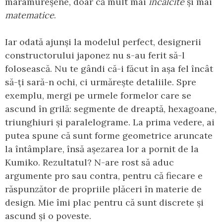
maramureșene, doar că mult mai
încâlcite
și mai
matematice
.
Iar odată ajunși la modelul perfect, designerii
constructorului japonez nu s-au ferit să-l
folosească. Nu te gândi că-i făcut în așa fel încât
să-ți sară-n ochi, ci urmărește detaliile. Spre
exemplu, mergi pe urmele formelor care se
ascund în grilă: segmente de dreaptă, hexagoane,
triunghiuri și paralelograme. La prima vedere, ai
putea spune că sunt forme geometrice aruncate
la întâmplare, însă așezarea lor a pornit de la
Kumiko. Rezultatul? N-are rost să aduc
argumente pro sau contra, pentru că fiecare e
răspunzător de propriile plăceri în materie de
design. Mie îmi plac pentru că sunt discrete și
ascund și o poveste.