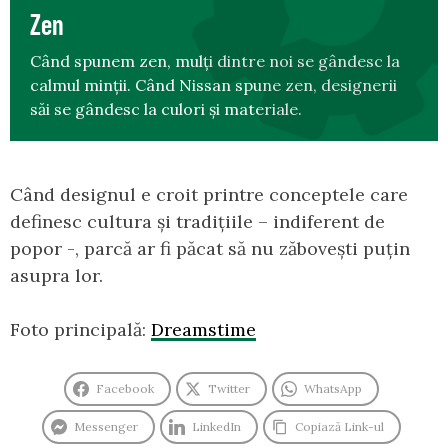
Zen
Când spunem zen, mulți dintre noi se gândesc la
calmul minții. Când Nissan spune zen, designerii
săi se gândesc la culori și materiale.
Când designul e croit printre conceptele care
definesc cultura și tradițiile – indiferent de
popor -, parcă ar fi păcat să nu zăbovești puțin
asupra lor.
Foto principală:
Dreamstime
Facebook
Twitter
WhatsApp
Messenger
LinkedIn
Copiază Link-ul