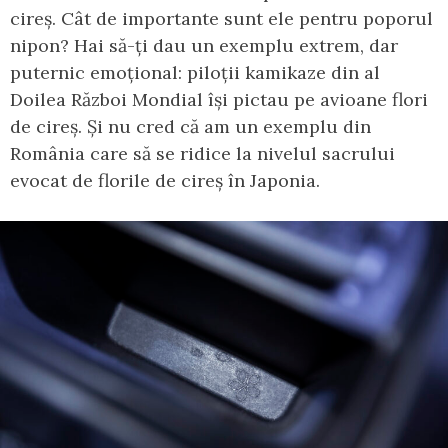
cireș. Cât de importante sunt ele pentru poporul
nipon? Hai să-ți dau un exemplu extrem, dar
puternic emoțional: piloții kamikaze din al
Doilea Război Mondial își pictau pe avioane flori
de cireș. Și nu cred că am un exemplu din
România care să se ridice la nivelul sacrului
evocat de florile de cireș în Japonia.