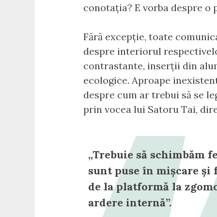
conotația? E vorba despre o p
Fără excepție, toate comunica
despre interiorul respectivel
contrastante, inserții din alu
ecologice. Aproape inexistente
despre cum ar trebui să se le
prin vocea lui Satoru Tai, di
„Trebuie să schimbăm fe
sunt puse în mișcare și f
de la platformă la zgomo
ardere internă”.