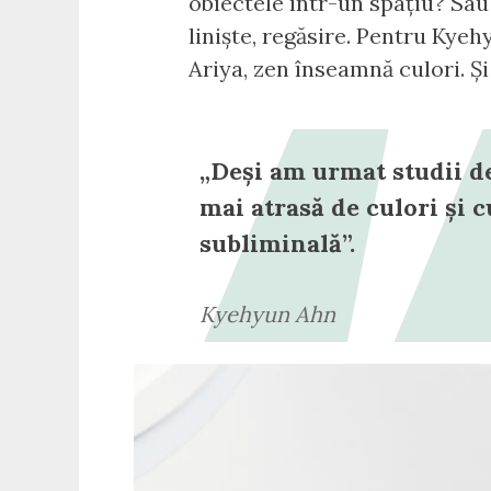
obiectele într-un spațiu? Sau
liniște, regăsire. Pentru Kyeh
Ariya, zen înseamnă culori. Și
„Deși am urmat studii d
mai atrasă de culori și 
subliminală”.
Kyehyun Ahn