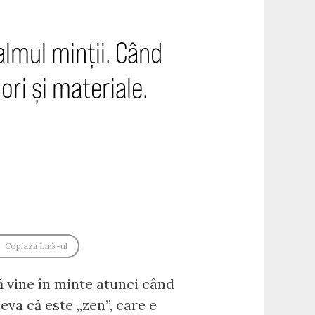
lmul minții. Când
ori și materiale.
Copiază Link-ul
ă vine în minte atunci când
va că este „zen”, care e