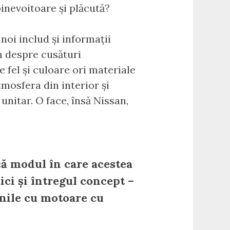
inevoitoare și plăcută?
oi includ și informații
im despre cusături
e fel și culoare ori materiale
tmosfera din interior și
nitar. O face, însă Nissan,
ă modul în care acestea
ici și întregul concept –
inile cu motoare cu