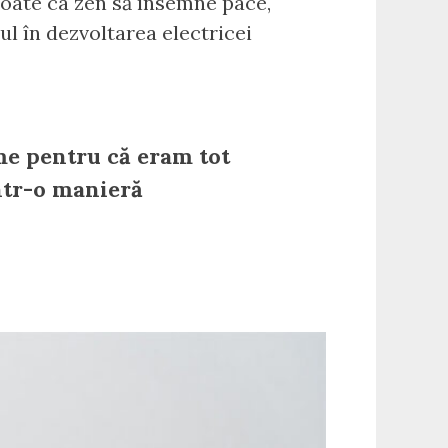
 poate ca zen să însemne pace,
ul în dezvoltarea electricei
me pentru că eram tot
într-o manieră